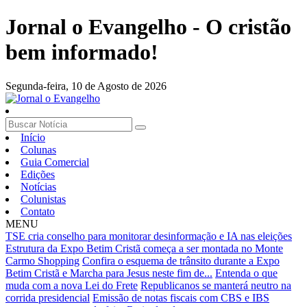
Jornal o Evangelho - O cristão
bem informado!
Segunda-feira,
10 de Agosto de 2026
Início
Colunas
Guia Comercial
Edições
Notícias
Colunistas
Contato
MENU
TSE cria conselho para monitorar desinformação e IA nas eleições
Estrutura da Expo Betim Cristã começa a ser montada no Monte
Carmo Shopping
Confira o esquema de trânsito durante a Expo
Betim Cristã e Marcha para Jesus neste fim de...
Entenda o que
muda com a nova Lei do Frete
Republicanos se manterá neutro na
corrida presidencial
Emissão de notas fiscais com CBS e IBS