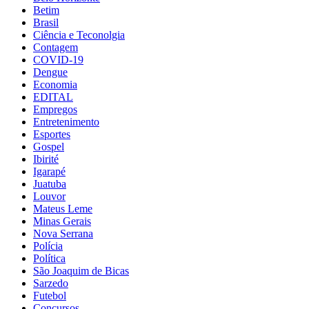
Betim
Brasil
Ciência e Teconolgia
Contagem
COVID-19
Dengue
Economia
EDITAL
Empregos
Entretenimento
Esportes
Gospel
Ibirité
Igarapé
Juatuba
Louvor
Mateus Leme
Minas Gerais
Nova Serrana
Polícia
Política
São Joaquim de Bicas
Sarzedo
Futebol
Concursos