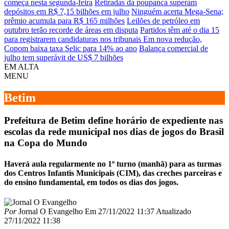
começa nesta segunda-feira
Retiradas da poupança superam
depósitos em R$ 7,15 bilhões em julho
Ninguém acerta Mega-Sena;
prêmio acumula para R$ 165 milhões
Leilões de petróleo em
outubro terão recorde de áreas em disputa
Partidos têm até o dia 15
para registrarem candidaturas nos tribunais
Em nova redução,
Copom baixa taxa Selic para 14% ao ano
Balança comercial de
julho tem superávit de US$ 7 bilhões
EM ALTA
MENU
Betim
Prefeitura de Betim define horário de expediente nas
escolas da rede municipal nos dias de jogos do Brasil
na Copa do Mundo
Haverá aula regularmente no 1º turno (manhã) para as turmas
dos Centros Infantis Municipais (CIM), das creches parceiras e
do ensino fundamental, em todos os dias dos jogos.
Por
Jornal O Evangelho
Em
27/11/2022 11:37
Atualizado
27/11/2022 11:38