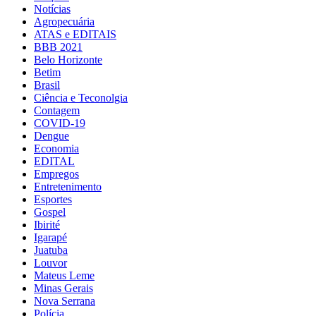
Notícias
Agropecuária
ATAS e EDITAIS
BBB 2021
Belo Horizonte
Betim
Brasil
Ciência e Teconolgia
Contagem
COVID-19
Dengue
Economia
EDITAL
Empregos
Entretenimento
Esportes
Gospel
Ibirité
Igarapé
Juatuba
Louvor
Mateus Leme
Minas Gerais
Nova Serrana
Polícia