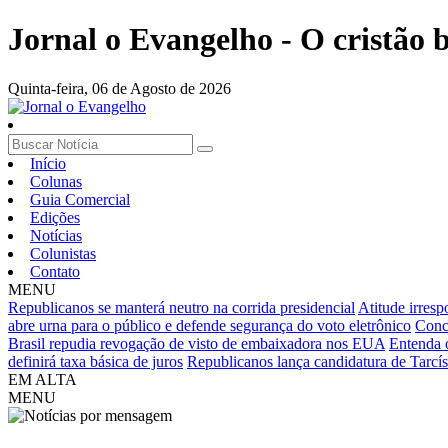
Jornal o Evangelho - O cristão
Quinta-feira,
06 de Agosto de 2026
Início
Colunas
Guia Comercial
Edições
Notícias
Colunistas
Contato
MENU
Republicanos se manterá neutro na corrida presidencial
Atitude irres
abre urna para o público e defende segurança do voto eletrônico
Concu
Brasil repudia revogação de visto de embaixadora nos EUA
Entenda 
definirá taxa básica de juros
Republicanos lança candidatura de Tarcí
EM ALTA
MENU