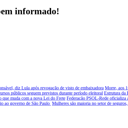
 bem informado!
ponsável, diz Lula após revogação de visto de embaixadora
Morre, aos 1
rsos públicos seguem previstos durante período eleitoral
Estrutura da
o que muda com a nova Lei do Frete
Federação PSOL-Rede oficializa a
sio ao governo de São Paulo
Mulheres são maioria no setor de seguros,