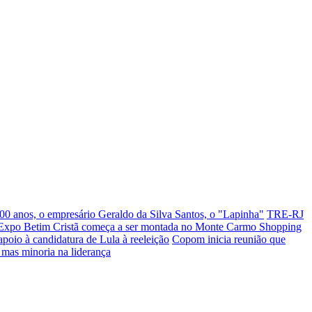
00 anos, o empresário Geraldo da Silva Santos, o "Lapinha"
TRE-RJ
 Expo Betim Cristã começa a ser montada no Monte Carmo Shopping
poio à candidatura de Lula à reeleição
Copom inicia reunião que
 mas minoria na liderança