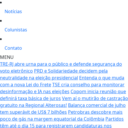
Notícias
Colunistas
Contato
MENU
TRE-RJ abre urna para o público e defende segurança do
voto eletrônico
PRD e Solidariedade decidem pela
neutralidade na eleição presidencial
Entenda o que muda
com a nova Lei do Frete
TSE cria conselho para monitorar
desinformação e IA nas eleições
Copom inicia reunião que
definirá taxa básica de juros
Vem aí o mutirão de castração
gratuito na Regional Alterosas!
Balança comercial de julho
tem superávit de US$ 7 bilhões
Petrobras descobre mais
poço de gás na margem equatorial da Colômbia
Partidos
têm até o dia 15 para registrarem candidaturas nos