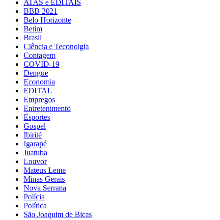
ATAS e EDITAIS
BBB 2021
Belo Horizonte
Betim
Brasil
Ciência e Teconolgia
Contagem
COVID-19
Dengue
Economia
EDITAL
Empregos
Entretenimento
Esportes
Gospel
Ibirité
Igarapé
Juatuba
Louvor
Mateus Leme
Minas Gerais
Nova Serrana
Polícia
Política
São Joaquim de Bicas