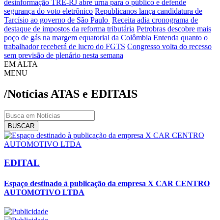
desinformação
TRE-RJ abre urna para o público e defende
segurança do voto eletrônico
Republicanos lança candidatura de
Tarcísio ao governo de São Paulo
Receita adia cronograma de
destaque de impostos da reforma tributária
Petrobras descobre mais
poço de gás na margem equatorial da Colômbia
Entenda quanto o
trabalhador receberá de lucro do FGTS
Congresso volta do recesso
sem previsão de plenário nesta semana
EM ALTA
MENU
/Notícias
ATAS e EDITAIS
BUSCAR
EDITAL
Espaço destinado à publicação da empresa X CAR CENTRO
AUTOMOTIVO LTDA