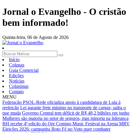
Jornal o Evangelho - O cristão
bem informado!
Quinta-feira,
06 de Agosto de 2026
Início
Colunas
Guia Comercial
Edições
Notícias
Colunistas
Contato
MENU
Federação PSOL-Rede oficializa apoio à candidatura de Lula à
reeleição
Lei garante frete mínimo no transporte de cargas; saiba o
que muda
Governo Central tem déficit de R$ 48,2 bilhões em junho
Mulheres são maioria no setor de seguros, mas minoria na liderança
BH recebe 4ª edição do Ore Comigo Music Festival na Arena MRV
Eleições 2026: campanha Boto Fé no Voto quer combater