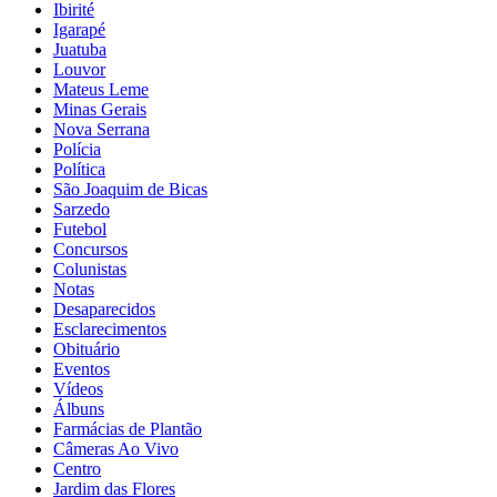
Ibirité
Igarapé
Juatuba
Louvor
Mateus Leme
Minas Gerais
Nova Serrana
Polícia
Política
São Joaquim de Bicas
Sarzedo
Futebol
Concursos
Colunistas
Notas
Desaparecidos
Esclarecimentos
Obituário
Eventos
Vídeos
Álbuns
Farmácias de Plantão
Câmeras Ao Vivo
Centro
Jardim das Flores