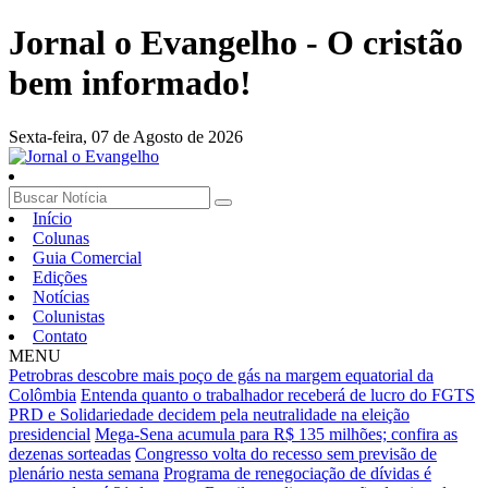
Jornal o Evangelho - O cristão
bem informado!
Sexta-feira,
07 de Agosto de 2026
Início
Colunas
Guia Comercial
Edições
Notícias
Colunistas
Contato
MENU
Petrobras descobre mais poço de gás na margem equatorial da
Colômbia
Entenda quanto o trabalhador receberá de lucro do FGTS
PRD e Solidariedade decidem pela neutralidade na eleição
presidencial
Mega-Sena acumula para R$ 135 milhões; confira as
dezenas sorteadas
Congresso volta do recesso sem previsão de
plenário nesta semana
Programa de renegociação de dívidas é