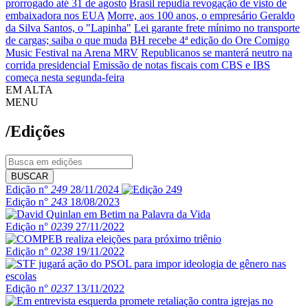
prorrogado até 31 de agosto
Brasil repudia revogação de visto de
embaixadora nos EUA
Morre, aos 100 anos, o empresário Geraldo
da Silva Santos, o "Lapinha"
Lei garante frete mínimo no transporte
de cargas; saiba o que muda
BH recebe 4ª edição do Ore Comigo
Music Festival na Arena MRV
Republicanos se manterá neutro na
corrida presidencial
Emissão de notas fiscais com CBS e IBS
começa nesta segunda-feira
EM ALTA
MENU
/Edições
BUSCAR
Edição n°
249
28/11/2024
Edição n°
243
18/08/2023
Edição n°
0239
27/11/2022
Edição n°
0238
19/11/2022
Edição n°
0237
13/11/2022