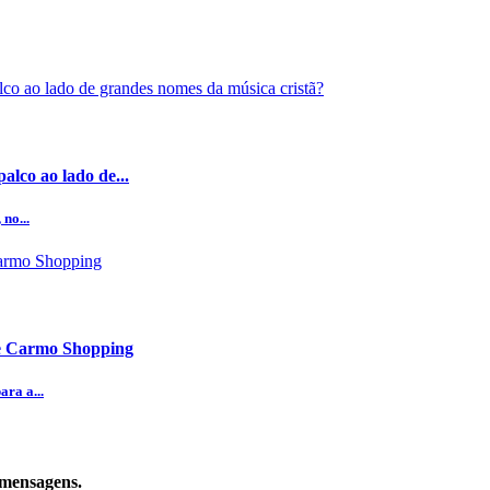
alco ao lado de...
no...
te Carmo Shopping
ra a...
 mensagens.