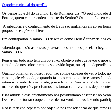
O poder espiritual do perdão
Os versos 33 e 34 do capitulo 11 de Romanos diz: “Ó profundidade das
Porque, quem compreendeu a mente do Senhor? Ou quem foi seu con
A sabedoria e o conhecimento de Deus são inalcançáveis ao ser humano
propósitos e ações de Deus.
Em contrapartida o salmo 139 descreve como Deus é capaz de nos con
sabendo quais são as nossas palavras, mesmo antes que elas cheguem a 
Salmo 139.6
Pensar em tudo isso tem um objetivo, objetivo este que levou o apostol
também de nos colocar em nosso devido lugar, ou seja na dependência
Quando olhamos ao nosso redor não somos capazes de ver o todo, nós 
é assim, ele vê o todo, e quando falamos em todo, não estamos falando 
estamos falando da eternidade, pois é lá onde Deus está. Portanto pr
maiores do que nós, precisamos nos tornar cada vez mais dependentes 
Essa atitude e esse entendimento nos possibilitarão descansar no Senho
Deus e a nos tornar cooperadores de sua vontade, nos fazendo particip
Nossa reflexão hoje tem por objetivo nos conscientizar de que temos 