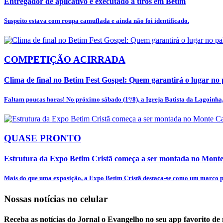
Entregador de aplicativo é executado a tiros em Betim
Suspeito estava com roupa camuflada e ainda não foi identificado.
COMPETIÇÃO ACIRRADA
Clima de final no Betim Fest Gospel: Quem garantirá o lugar no p
Faltam poucas horas! No próximo sábado (1º/8), a Igreja Batista da Lagoinha, 
QUASE PRONTO
Estrutura da Expo Betim Cristã começa a ser montada no Mon
Mais do que uma exposição, a Expo Betim Cristã destaca-se como um marco pa
Nossas notícias
no celular
Receba as notícias do Jornal o Evangelho no seu app favorito de