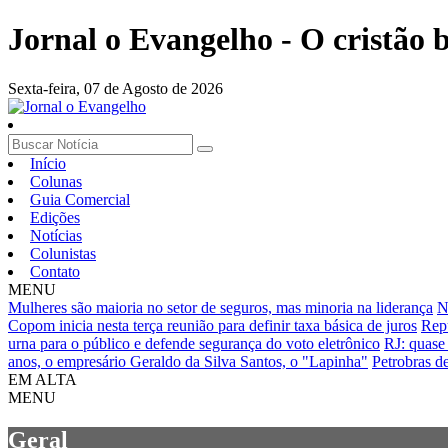
Jornal o Evangelho - O cristão
Sexta-feira,
07 de Agosto de 2026
Início
Colunas
Guia Comercial
Edições
Notícias
Colunistas
Contato
MENU
Mulheres são maioria no setor de seguros, mas minoria na liderança
N
Copom inicia nesta terça reunião para definir taxa básica de juros
Repu
urna para o público e defende segurança do voto eletrônico
RJ: quase 
anos, o empresário Geraldo da Silva Santos, o "Lapinha"
Petrobras d
EM ALTA
MENU
Geral