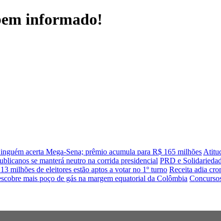
 bem informado!
inguém acerta Mega-Sena; prêmio acumula para R$ 165 milhões
Atitu
blicanos se manterá neutro na corrida presidencial
PRD e Solidariedade
13 milhões de eleitores estão aptos a votar no 1º turno
Receita adia cro
escobre mais poço de gás na margem equatorial da Colômbia
Concursos