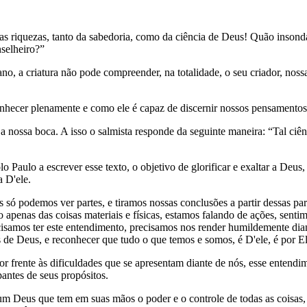
 riquezas, tanto da sabedoria, como da ciência de Deus! Quão insondáv
selheiro?”
, a criatura não pode compreender, na totalidade, o seu criador, noss
hecer plenamente e como ele é capaz de discernir nossos pensamentos 
nossa boca. A isso o salmista responde da seguinte maneira: “Tal ciênc
o Paulo a escrever esse texto, o objetivo de glorificar e exaltar a Deus
 D'ele.
só podemos ver partes, e tiramos nossas conclusões a partir dessas p
apenas das coisas materiais e físicas, estamos falando de ações, sentim
ecisamos ter este entendimento, precisamos nos render humildemente dia
de Deus, e reconhecer que tudo o que temos e somos, é D'ele, é por Ele
r frente às dificuldades que se apresentam diante de nós, esse entendim
antes de seus propósitos.
um Deus que tem em suas mãos o poder e o controle de todas as coisas,