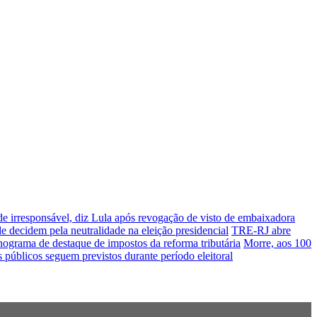
de irresponsável, diz Lula após revogação de visto de embaixadora
 decidem pela neutralidade na eleição presidencial
TRE-RJ abre
nograma de destaque de impostos da reforma tributária
Morre, aos 100
 públicos seguem previstos durante período eleitoral