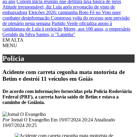
ao ano
Copom inicia reunião que definirá taxa básica de juros
Atitude irresponsável, diz Lula após revogação de visto de
embaixadora
Eleições 2026: campanha Boto Fé no Voto quer
combater desinformação
Congresso volta do recesso sem previsão
de plenário nesta semana
Partido Verde oficializa apoio à
candidatura de Lula à reeleição
Morre, aos 100 anos, o empresário
Geraldo da Silva Santos, o "Lapinha"
EM ALTA
MENU
Polícia
Acidente com carreta cegonha mata motorista de
Betim e destrói 11 veículos em Goiás
De acordo com informações fornecidas pela Polícia Rodoviária
Federal (PRF), a carreta havia saído de Betim e estava a
caminho de Goiânia.
Por
Jornal O Evangelho
Em
19/07/2024 20:24
Atualizado
19/07/2024 20:25