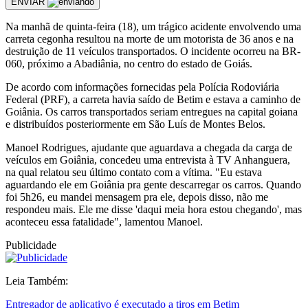
ENVIAR
Na manhã de quinta-feira (18), um trágico acidente envolvendo uma
carreta cegonha resultou na morte de um motorista de 36 anos e na
destruição de 11 veículos transportados. O incidente ocorreu na BR-
060, próximo a Abadiânia, no centro do estado de Goiás.
De acordo com informações fornecidas pela Polícia Rodoviária
Federal (PRF), a carreta havia saído de Betim e estava a caminho de
Goiânia. Os carros transportados seriam entregues na capital goiana
e distribuídos posteriormente em São Luís de Montes Belos.
Manoel Rodrigues, ajudante que aguardava a chegada da carga de
veículos em Goiânia, concedeu uma entrevista à TV Anhanguera,
na qual relatou seu último contato com a vítima. "Eu estava
aguardando ele em Goiânia pra gente descarregar os carros. Quando
foi 5h26, eu mandei mensagem pra ele, depois disso, não me
respondeu mais. Ele me disse 'daqui meia hora estou chegando', mas
aconteceu essa fatalidade", lamentou Manoel.
Publicidade
Leia Também:
Entregador de aplicativo é executado a tiros em Betim