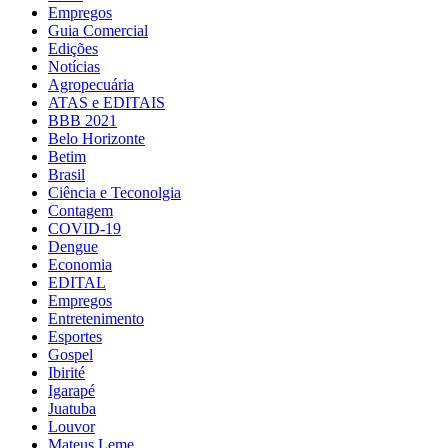
Empregos
Guia Comercial
Edições
Notícias
Agropecuária
ATAS e EDITAIS
BBB 2021
Belo Horizonte
Betim
Brasil
Ciência e Teconolgia
Contagem
COVID-19
Dengue
Economia
EDITAL
Empregos
Entretenimento
Esportes
Gospel
Ibirité
Igarapé
Juatuba
Louvor
Mateus Leme