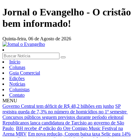
Jornal o Evangelho - O cristão
bem informado!
Quinta-feira,
06 de Agosto de 2026
Início
Colunas
Guia Comercial
Edições
Notícias
Colunistas
Contato
MENU
Governo Central tem déficit de R$ 48,2 bilhões em junho
SP
registra queda de 7,3% no número de homicídios no 1º semestre
Concursos públicos seguem previstos durante período eleitoral
Republicanos lança candidatura de Tarcísio ao governo de São
Paulo
BH recebe 4ª edição do Ore Comigo Music Festival na
Arena MRV
Em nova redução, Copom baixa taxa Selic para 14%