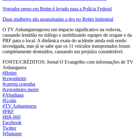
Vereador preso em Betim é levado para a Polícia Federal
Duas mulheres são assassinadas a tiro no Betim Industrial
O TV Anhangueragerou um impacto significativo na rodovia,
causando lentidão no tráfego e mobilizando equipes de resgate e da
PRF para o local. A dinâmica exata do acidente ainda está sendo
investigada, mas já se sabe que os 11 veículos transportados foram
completamente destruídos, causando um prejuízo considerável.
FONTE/CRÉDITOS:
Jornal O Evangelho com informações de TV
Anhanguera
#Betim
#cegonheiro
#carreta cegonha
#cegonheiro morre
#Abadiana
#Goiás
#TV Anhanguera
#PRF
#BR-060
Facebook
Twitter
Whatsapp