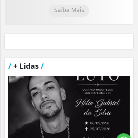
Saiba Mais
/
+ Lidas
/