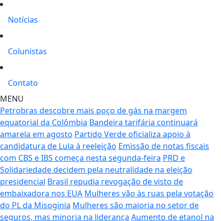
Notícias
Colunistas
Contato
MENU
Petrobras descobre mais poço de gás na margem
equatorial da Colômbia
Bandeira tarifária continuará
amarela em agosto
Partido Verde oficializa apoio à
candidatura de Lula à reeleição
Emissão de notas fiscais
com CBS e IBS começa nesta segunda-feira
PRD e
Solidariedade decidem pela neutralidade na eleição
presidencial
Brasil repudia revogação de visto de
embaixadora nos EUA
Mulheres vão às ruas pela votação
do PL da Misoginia
Mulheres são maioria no setor de
seguros, mas minoria na liderança
Aumento de etanol na