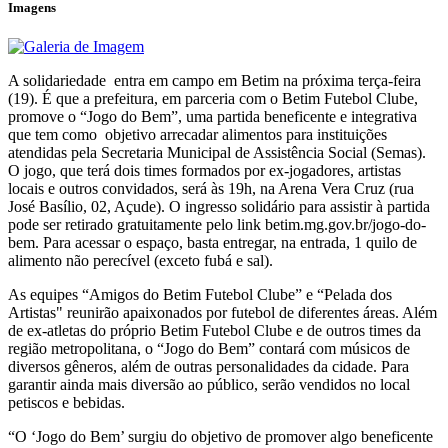
Imagens
A solidariedade entra em campo em Betim na próxima terça-feira
(19). É que a prefeitura, em parceria com o Betim Futebol Clube,
promove o “Jogo do Bem”, uma partida beneficente e integrativa
que tem como objetivo arrecadar alimentos para instituições
atendidas pela Secretaria Municipal de Assistência Social (Semas).
O jogo, que terá dois times formados por ex-jogadores, artistas
locais e outros convidados, será às 19h, na Arena Vera Cruz (rua
José Basílio, 02, Açude). O ingresso solidário para assistir à partida
pode ser retirado gratuitamente pelo link betim.mg.gov.br/jogo-do-
bem. Para acessar o espaço, basta entregar, na entrada, 1 quilo de
alimento não perecível (exceto fubá e sal).
As equipes “Amigos do Betim Futebol Clube” e “Pelada dos
Artistas" reunirão apaixonados por futebol de diferentes áreas. Além
de ex-atletas do próprio Betim Futebol Clube e de outros times da
região metropolitana, o “Jogo do Bem” contará com músicos de
diversos gêneros, além de outras personalidades da cidade. Para
garantir ainda mais diversão ao público, serão vendidos no local
petiscos e bebidas.
“O ‘Jogo do Bem’ surgiu do objetivo de promover algo beneficente