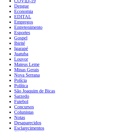
COVID-19
Dengue
Economia
EDITAL
Empregos
Entretenimento
Esportes
Gospel
Ibirité
Igarapé
Juatuba
Louvor
Mateus Leme
Minas Gerais
Nova Serrana
Polícia
Política
São Joaquim de Bicas
Sarzedo
Futebol
Concursos
Colunistas
Notas
Desaparecidos
Esclarecimentos