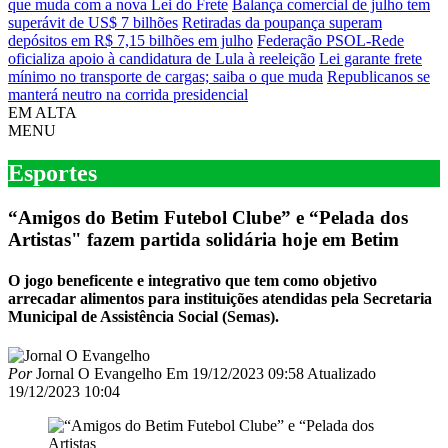
que muda com a nova Lei do Frete
Balança comercial de julho tem
superávit de US$ 7 bilhões
Retiradas da poupança superam
depósitos em R$ 7,15 bilhões em julho
Federação PSOL-Rede
oficializa apoio à candidatura de Lula à reeleição
Lei garante frete
mínimo no transporte de cargas; saiba o que muda
Republicanos se
manterá neutro na corrida presidencial
EM ALTA
MENU
Esportes
“Amigos do Betim Futebol Clube” e “Pelada dos
Artistas" fazem partida solidária hoje em Betim
O jogo beneficente e integrativo que tem como objetivo
arrecadar alimentos para instituições atendidas pela Secretaria
Municipal de Assistência Social (Semas).
Por
Jornal O Evangelho
Em
19/12/2023 09:58
Atualizado
19/12/2023 10:04