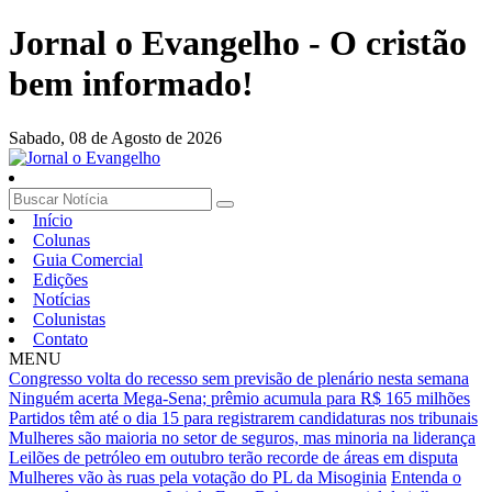
Jornal o Evangelho - O cristão
bem informado!
Sabado,
08 de Agosto de 2026
Início
Colunas
Guia Comercial
Edições
Notícias
Colunistas
Contato
MENU
Congresso volta do recesso sem previsão de plenário nesta semana
Ninguém acerta Mega-Sena; prêmio acumula para R$ 165 milhões
Partidos têm até o dia 15 para registrarem candidaturas nos tribunais
Mulheres são maioria no setor de seguros, mas minoria na liderança
Leilões de petróleo em outubro terão recorde de áreas em disputa
Mulheres vão às ruas pela votação do PL da Misoginia
Entenda o