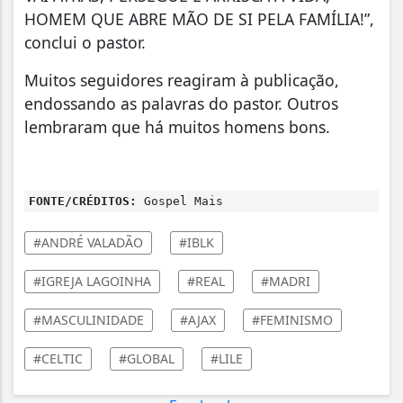
HOMEM QUE ABRE MÃO DE SI PELA FAMÍLIA!”,
conclui o pastor.
Muitos seguidores reagiram à publicação,
endossando as palavras do pastor. Outros
lembraram que há muitos homens bons.
FONTE/CRÉDITOS:
Gospel Mais
#ANDRÉ VALADÃO
#IBLK
#IGREJA LAGOINHA
#REAL
#MADRI
#MASCULINIDADE
#AJAX
#FEMINISMO
#CELTIC
#GLOBAL
#LILE