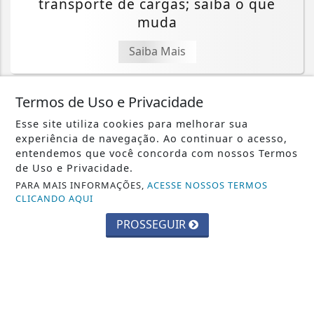
transporte de cargas; saiba o que
muda
Saiba Mais
Termos de Uso e Privacidade
Esse site utiliza cookies para melhorar sua
experiência de navegação. Ao continuar o acesso,
ECONOMIA
entendemos que você concorda com nossos Termos
de Uso e Privacidade.
Em nova redução, Copom baixa taxa
PARA MAIS INFORMAÇÕES,
ACESSE NOSSOS TERMOS
Selic para 14% ao ano
CLICANDO AQUI
Saiba Mais
PROSSEGUIR
MAIS POSTAGENS