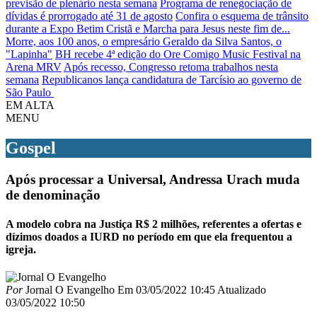
previsão de plenário nesta semana
Programa de renegociação de
dívidas é prorrogado até 31 de agosto
Confira o esquema de trânsito
durante a Expo Betim Cristã e Marcha para Jesus neste fim de...
Morre, aos 100 anos, o empresário Geraldo da Silva Santos, o
"Lapinha"
BH recebe 4ª edição do Ore Comigo Music Festival na
Arena MRV
Após recesso, Congresso retoma trabalhos nesta
semana
Republicanos lança candidatura de Tarcísio ao governo de
São Paulo
EM ALTA
MENU
Gospel
Após processar a Universal, Andressa Urach muda
de denominação
A modelo cobra na Justiça R$ 2 milhões, referentes a ofertas e
dízimos doados a IURD no período em que ela frequentou a
igreja.
Por
Jornal O Evangelho
Em
03/05/2022 10:45
Atualizado
03/05/2022 10:50