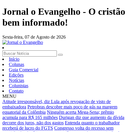
Jornal o Evangelho - O cristão
bem informado!
Sexta-feira,
07 de Agosto de 2026
Início
Colunas
Guia Comercial
Edições
Notícias
Colunistas
Contato
MENU
Atitude irresponsável, diz Lula após revogação de visto de
embaixadora
Petrobras descobre mais poço de gás na margem
equatorial da Colômbia
Ninguém acerta Mega-Sena; prêmio
acumula para R$ 165 milhões
Durigan diz que aumento da dívida
decorre dos juros, não dos gastos
Entenda quanto o trabalhador
receberá de lucro do FGTS
Congresso volta do recesso sem