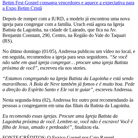
Betim Fest Gospel consagra vencedores e aquece a expectativa para
a Expo Betim Cristã
Depois de romper com a IURD, a modelo já encontrou uma nova
igreja para congregar com a família. Urach está agora na Igreja
Batista da Lagoinha, na cidade de Lajeado, que fica na Av.
Benjamin Constant, 290, Centro, na Região do Vale do Taquari
(RS).
No último domingo (01/05), Andressa publicou um vídeo no local, e
em seguida, recomendou a igreja para seus seguidores.
“Se você
não sabe em qual igreja congregar… procure uma igreja Batista
próxima de você”
, escreveu ela nos stories.
“Estamos congregando na Igreja Batista da Lagoinha e está sendo
maravilhoso. A Bola de Neve também já fomos e é muito boa. Pede
a direção do Espírito Santo e Ele vai te guiar”,
escreveu Andressa.
Nesta segunda-feira (02), Andressa fez outro post recomendando às
pessoas a congregarem em uma das filiais da Batista da Lagoinha.
Eu recomendo essas igrejas. Procure uma Igreja Batista da
Lagoinha próxima de você. Lembre-se, você não é escravo! Você é
filho de Jesus, amado e perdoado!”,
finalizou ela.
FONTE/CRÉDITOS:
O Fuxico Gospel por Caio Rangel