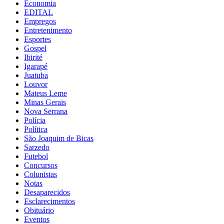
Economia
EDITAL
Empregos
Entretenimento
Esportes
Gospel
Ibirité
Igarapé
Juatuba
Louvor
Mateus Leme
Minas Gerais
Nova Serrana
Polícia
Política
São Joaquim de Bicas
Sarzedo
Futebol
Concursos
Colunistas
Notas
Desaparecidos
Esclarecimentos
Obituário
Eventos