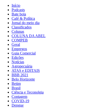
Início
Podcasts
Bate bola
Café & Política
Jornal do meio dia
Classificados
Colunas
COLUNA DA ABEL
COMPEB
Geral
Empregos
Guia Comercial
Edições
Notícias
Agropecuária
ATAS e EDITAIS
BBB 2021
Belo Horizonte
Betim
Brasil
Ciência e Teconolgia
Contagem
COVID-19
Dengue