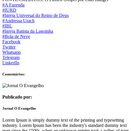
#A Fazenda
#IURD
#Igreja Universal do Reino de Deus
#Andressa Urach
#IBL
#Igreja Batista da Lagoinha
#Bola de Neve
Facebook
Twitter
Whatsapp
Telegram
LinkedIn
Comentários:
Publicado por:
Jornal O Evangelho
Lorem Ipsum is simply dummy text of the printing and typesetting
industry. Lorem Ipsum has been the industry's standard dummy text
ever since the 1500s, when an unknown printer took a galley of type