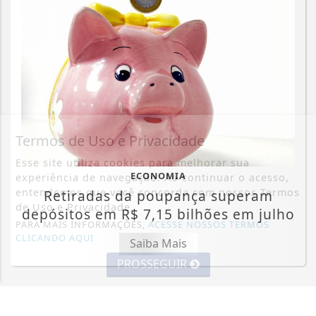
Termos de Uso e Privacidade
Esse site utiliza cookies para melhorar sua
ECONOMIA
experiência de navegação. Ao continuar o acesso,
entendemos que você concorda com nossos Termos
Retiradas da poupança superam
de Uso e Privacidade.
depósitos em R$ 7,15 bilhões em julho
PARA MAIS INFORMAÇÕES,
ACESSE NOSSOS TERMOS
CLICANDO AQUI
Saiba Mais
PROSSEGUIR