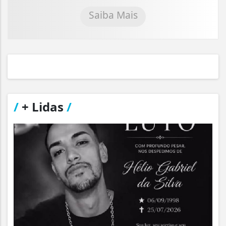
Saiba Mais
/
+ Lidas
/