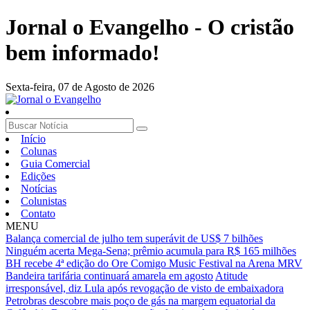
Jornal o Evangelho - O cristão
bem informado!
Sexta-feira,
07 de Agosto de 2026
Início
Colunas
Guia Comercial
Edições
Notícias
Colunistas
Contato
MENU
Balança comercial de julho tem superávit de US$ 7 bilhões
Ninguém acerta Mega-Sena; prêmio acumula para R$ 165 milhões
BH recebe 4ª edição do Ore Comigo Music Festival na Arena MRV
Bandeira tarifária continuará amarela em agosto
Atitude
irresponsável, diz Lula após revogação de visto de embaixadora
Petrobras descobre mais poço de gás na margem equatorial da