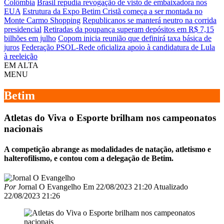
Colômbia
Brasil repudia revogação de visto de embaixadora nos
EUA
Estrutura da Expo Betim Cristã começa a ser montada no
Monte Carmo Shopping
Republicanos se manterá neutro na corrida
presidencial
Retiradas da poupança superam depósitos em R$ 7,15
bilhões em julho
Copom inicia reunião que definirá taxa básica de
juros
Federação PSOL-Rede oficializa apoio à candidatura de Lula
à reeleição
EM ALTA
MENU
Betim
Atletas do Viva o Esporte brilham nos campeonatos
nacionais
A competição abrange as modalidades de natação, atletismo e
halterofilismo, e contou com a delegação de Betim.
Por
Jornal O Evangelho
Em
22/08/2023 21:20
Atualizado
22/08/2023 21:26