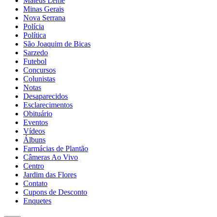
Mateus Leme
Minas Gerais
Nova Serrana
Polícia
Política
São Joaquim de Bicas
Sarzedo
Futebol
Concursos
Colunistas
Notas
Desaparecidos
Esclarecimentos
Obituário
Eventos
Vídeos
Álbuns
Farmácias de Plantão
Câmeras Ao Vivo
Centro
Jardim das Flores
Contato
Cupons de Desconto
Enquetes