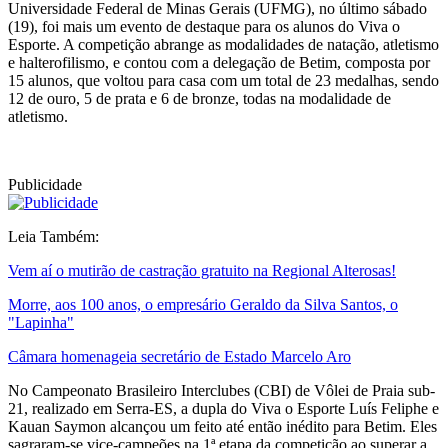
Universidade Federal de Minas Gerais (UFMG), no último sábado
(19), foi mais um evento de destaque para os alunos do Viva o
Esporte. A competição abrange as modalidades de natação, atletismo
e halterofilismo, e contou com a delegação de Betim, composta por
15 alunos, que voltou para casa com um total de 23 medalhas, sendo
12 de ouro, 5 de prata e 6 de bronze, todas na modalidade de
atletismo.
Publicidade
Leia Também:
Vem aí o mutirão de castração gratuito na Regional Alterosas!
Morre, aos 100 anos, o empresário Geraldo da Silva Santos, o
"Lapinha"
Câmara homenageia secretário de Estado Marcelo Aro
No Campeonato Brasileiro Interclubes (CBI) de Vôlei de Praia sub-
21, realizado em Serra-ES, a dupla do Viva o Esporte Luís Feliphe e
Kauan Saymon alcançou um feito até então inédito para Betim. Eles
sagraram-se vice-campeões na 1ª etapa da competição ao superar a