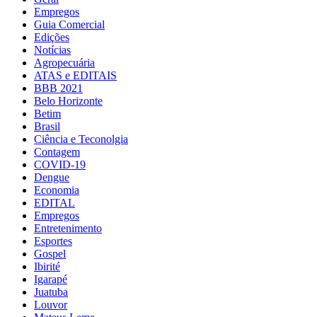
Empregos
Guia Comercial
Edições
Notícias
Agropecuária
ATAS e EDITAIS
BBB 2021
Belo Horizonte
Betim
Brasil
Ciência e Teconolgia
Contagem
COVID-19
Dengue
Economia
EDITAL
Empregos
Entretenimento
Esportes
Gospel
Ibirité
Igarapé
Juatuba
Louvor