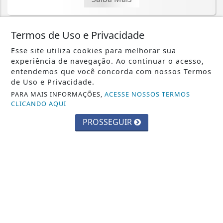
Termos de Uso e Privacidade
Esse site utiliza cookies para melhorar sua
experiência de navegação. Ao continuar o acesso,
ECONOMIA
entendemos que você concorda com nossos Termos
de Uso e Privacidade.
Balança comercial de julho tem
PARA MAIS INFORMAÇÕES,
ACESSE NOSSOS TERMOS
superávit de US$ 7 bilhões
CLICANDO AQUI
Saiba Mais
PROSSEGUIR
MAIS POSTAGENS