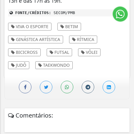
13h e das 17h às 19h.
FONTE/CRÉDITOS:
SECOM/PMB
VIVA O ESPORTE
BETIM
GINÁSTICA ARTÍSTICA
RÍTMICA
BICICROSS
FUTSAL
VÔLEI
JUDÔ
TAEKWONDO
Comentários: