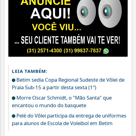
LEIA TAMBÉM:
Betim sedia Copa Regional Sudeste de Vôlei de
Praia Sub-15 a partir desta sexta (1º)
Morre Oscar Schmidt, o "Mão Santa" que
encantou o mundo do basquete
Pelé do Vôlei participa da entrega de uniformes
para alunos de Escola de Voleibol em Betim