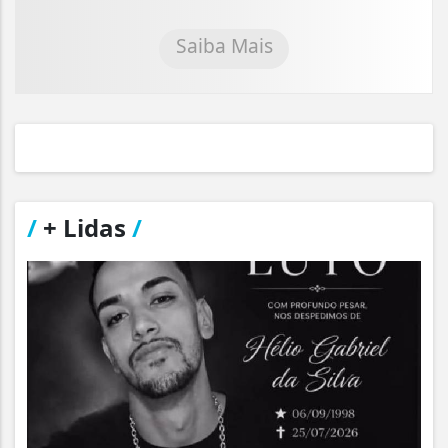
Saiba Mais
/
+ Lidas
/