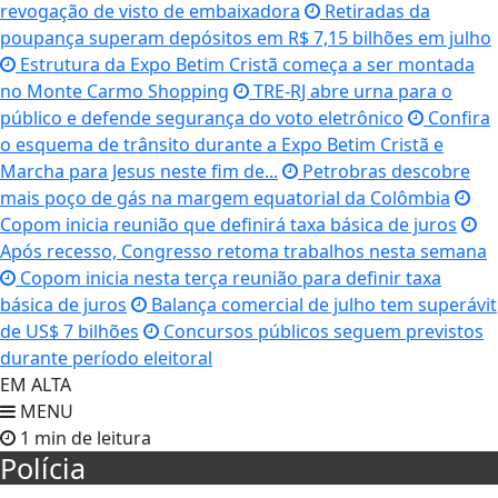
revogação de visto de embaixadora
Retiradas da
poupança superam depósitos em R$ 7,15 bilhões em julho
Estrutura da Expo Betim Cristã começa a ser montada
no Monte Carmo Shopping
TRE-RJ abre urna para o
público e defende segurança do voto eletrônico
Confira
o esquema de trânsito durante a Expo Betim Cristã e
Marcha para Jesus neste fim de...
Petrobras descobre
mais poço de gás na margem equatorial da Colômbia
Copom inicia reunião que definirá taxa básica de juros
Após recesso, Congresso retoma trabalhos nesta semana
Copom inicia nesta terça reunião para definir taxa
básica de juros
Balança comercial de julho tem superávit
de US$ 7 bilhões
Concursos públicos seguem previstos
durante período eleitoral
EM ALTA
MENU
1 min de leitura
Polícia