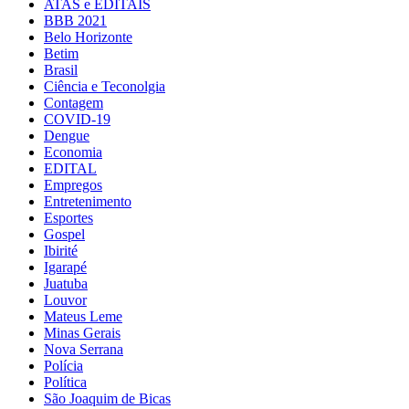
ATAS e EDITAIS
BBB 2021
Belo Horizonte
Betim
Brasil
Ciência e Teconolgia
Contagem
COVID-19
Dengue
Economia
EDITAL
Empregos
Entretenimento
Esportes
Gospel
Ibirité
Igarapé
Juatuba
Louvor
Mateus Leme
Minas Gerais
Nova Serrana
Polícia
Política
São Joaquim de Bicas