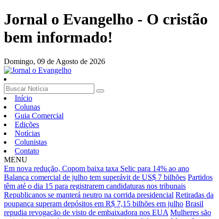
Jornal o Evangelho - O cristão
bem informado!
Domingo,
09 de Agosto de 2026
Início
Colunas
Guia Comercial
Edições
Notícias
Colunistas
Contato
MENU
Em nova redução, Copom baixa taxa Selic para 14% ao ano
Balança comercial de julho tem superávit de US$ 7 bilhões
Partidos
têm até o dia 15 para registrarem candidaturas nos tribunais
Republicanos se manterá neutro na corrida presidencial
Retiradas da
poupança superam depósitos em R$ 7,15 bilhões em julho
Brasil
repudia revogação de visto de embaixadora nos EUA
Mulheres são