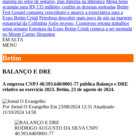
maioria no setor de seguros, mas minoria na liderança
Mega-Sena
acumula para R$ 135 milhões; confira as dezenas sorteadas
Betim
Fest Gospel consagra vencedores e aquece a expectativa para a
Expo Betim Cristã
Petrobras descobre mais poço de gás na margem
equatorial da Colômbia
Após recesso, Congresso retoma trabalhos
nesta semana
Estrutura da Expo Betim Cristã começa a ser montada
no Monte Carmo Shopping
EM ALTA
MENU
Betim
BALANÇO E DRE
A empresa CNPJ 40.593.640/0001-77 pública Balanço e DRE
relativo ao exercício 2023. Betim, 23 de agosto de 2024.
Por
Jornal O Evangelho
Em
23/08/2024 12:31
Atualizado
11/10/2024 14:58
RODRIGO AUGUSTO DA SILVA CNPJ
40.593.640/0001-77