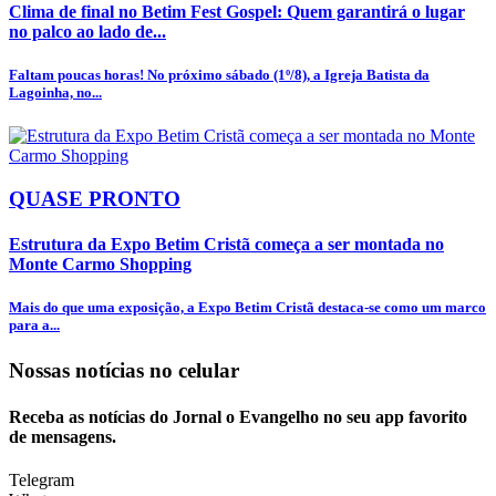
Clima de final no Betim Fest Gospel: Quem garantirá o lugar
no palco ao lado de...
Faltam poucas horas! No próximo sábado (1º/8), a Igreja Batista da
Lagoinha, no...
QUASE PRONTO
Estrutura da Expo Betim Cristã começa a ser montada no
Monte Carmo Shopping
Mais do que uma exposição, a Expo Betim Cristã destaca-se como um marco
para a...
Nossas notícias
no celular
Receba as notícias do Jornal o Evangelho no seu app favorito
de mensagens.
Telegram