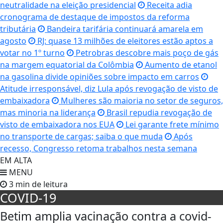
neutralidade na eleição presidencial
Receita adia
cronograma de destaque de impostos da reforma
tributária
Bandeira tarifária continuará amarela em
agosto
RJ: quase 13 milhões de eleitores estão aptos a
votar no 1º turno
Petrobras descobre mais poço de gás
na margem equatorial da Colômbia
Aumento de etanol
na gasolina divide opiniões sobre impacto em carros
Atitude irresponsável, diz Lula após revogação de visto de
embaixadora
Mulheres são maioria no setor de seguros,
mas minoria na liderança
Brasil repudia revogação de
visto de embaixadora nos EUA
Lei garante frete mínimo
no transporte de cargas; saiba o que muda
Após
recesso, Congresso retoma trabalhos nesta semana
EM ALTA
MENU
3 min de leitura
COVID-19
Betim amplia vacinação contra a covid-