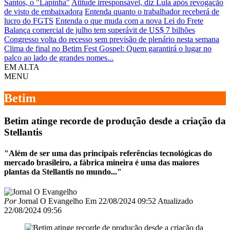
Santos, o "Lapinha"
Atitude irresponsável, diz Lula após revogação
de visto de embaixadora
Entenda quanto o trabalhador receberá de
lucro do FGTS
Entenda o que muda com a nova Lei do Frete
Balança comercial de julho tem superávit de US$ 7 bilhões
Congresso volta do recesso sem previsão de plenário nesta semana
Clima de final no Betim Fest Gospel: Quem garantirá o lugar no
palco ao lado de grandes nomes...
EM ALTA
MENU
Betim
Betim atinge recorde de produção desde a criação da
Stellantis
"Além de ser uma das principais referências tecnológicas do
mercado brasileiro, a fábrica mineira é uma das maiores
plantas da Stellantis no mundo..."
Por
Jornal O Evangelho
Em
22/08/2024 09:52
Atualizado
22/08/2024 09:56