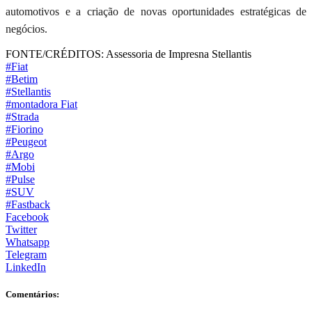
automotivos e a criação de novas oportunidades estratégicas de
negócios.
FONTE/CRÉDITOS:
Assessoria de Impresna Stellantis
#Fiat
#Betim
#Stellantis
#montadora Fiat
#Strada
#Fiorino
#Peugeot
#Argo
#Mobi
#Pulse
#SUV
#Fastback
Facebook
Twitter
Whatsapp
Telegram
LinkedIn
Comentários: