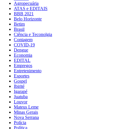
Agropecuária
ATAS e EDITAIS
BBB 2021
Belo Horizonte
Betim
Brasil
Ciência e Teconolgia
Contagem
COVID-19
Dengue
Economia
EDITAL
Empregos
Entretenimento
Esportes
Gospel
Ibirité
Igarapé
Juatuba
Louvor
Mateus Leme
Minas Gerais
Nova Serrana
Polícia
Política