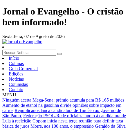
Jornal o Evangelho - O cristão
bem informado!
Sexta-feira,
07 de Agosto de 2026
Início
Colunas
Guia Comercial
Edições
Notícias
Colunistas
Contato
MENU
Ninguém acerta Mega-Sena; prêmio acumula para R$ 165 milhões
Aumento de etanol na gasolina divide opiniões sobre impacto em
carros
Republicanos lança candidatura de Tarcísio ao governo de
São Paulo
Federação PSOL-Rede oficializa apoio à candidatura de
Lula à reeleição
Copom inicia nesta terça reunião para definir taxa
básica de juros
Morre, aos 100 anos, o empresário Geraldo da Silva