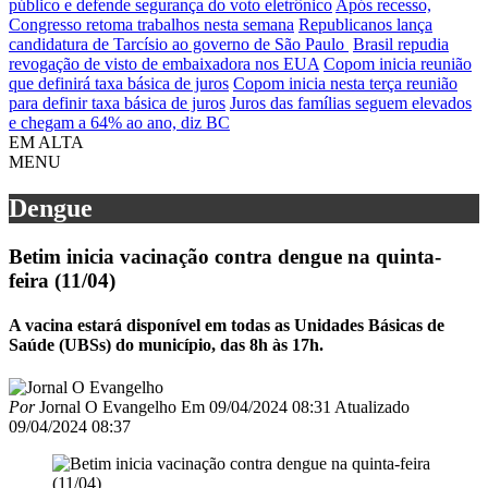
público e defende segurança do voto eletrônico
Após recesso,
Congresso retoma trabalhos nesta semana
Republicanos lança
candidatura de Tarcísio ao governo de São Paulo
Brasil repudia
revogação de visto de embaixadora nos EUA
Copom inicia reunião
que definirá taxa básica de juros
Copom inicia nesta terça reunião
para definir taxa básica de juros
Juros das famílias seguem elevados
e chegam a 64% ao ano, diz BC
EM ALTA
MENU
Dengue
Betim inicia vacinação contra dengue na quinta-
feira (11/04)
A vacina estará disponível em todas as Unidades Básicas de
Saúde (UBSs) do município, das 8h às 17h.
Por
Jornal O Evangelho
Em
09/04/2024 08:31
Atualizado
09/04/2024 08:37