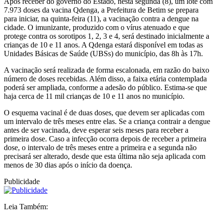
Após receber do governo do Estado, nesta segunda (8), um lote com
7.973 doses da vacina Qdenga, a Prefeitura de Betim se prepara
para iniciar, na quinta-feira (11), a vacinação contra a dengue na
cidade. O imunizante, produzido com o vírus atenuado e que
protege contra os sorotipos 1, 2, 3 e 4, será destinado inicialmente a
crianças de 10 e 11 anos. A Qdenga estará disponível em todas as
Unidades Básicas de Saúde (UBSs) do município, das 8h às 17h.
A vacinação será realizada de forma escalonada, em razão do baixo
número de doses recebidas. Além disso, a faixa etária contemplada
poderá ser ampliada, conforme a adesão do público. Estima-se que
haja cerca de 11 mil crianças de 10 e 11 anos no município.
O esquema vacinal é de duas doses, que devem ser aplicadas com
um intervalo de três meses entre elas. Se a criança contrair a dengue
antes de ser vacinada, deve esperar seis meses para receber a
primeira dose. Caso a infecção ocorra depois de receber a primeira
dose, o intervalo de três meses entre a primeira e a segunda não
precisará ser alterado, desde que esta última não seja aplicada com
menos de 30 dias após o início da doença.
Publicidade
Leia Também: