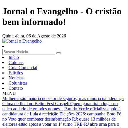
Jornal o Evangelho - O cristão
bem informado!
Quinta-feira,
06 de Agosto de 2026
Início
Colunas
Guia Comercial
Edições
Notícias
Colunistas
Contato
MENU
Mulheres são maioria no setor de seguros, mas minoria na liderança
Clima de final no Betim Fest Gospel: Quem garantirá o lugar no
palco ao lado de grandes nomes...
Partido Verde oficializa apoio à
candidatura de Lula à reeleição
Eleições 2026: campanha Boto Fé
no Voto quer combater desinformação
RJ: quase 13 milhões de
eleitores estão aptos a votar no 1º turno
TRE-RJ abre urna para o