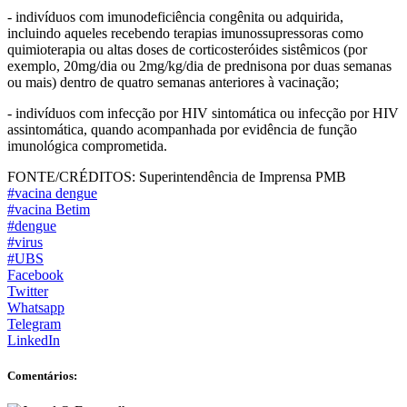
- indivíduos com imunodeficiência congênita ou adquirida,
incluindo aqueles recebendo terapias imunossupressoras como
quimioterapia ou altas doses de corticosteróides sistêmicos (por
exemplo, 20mg/dia ou 2mg/kg/dia de prednisona por duas semanas
ou mais) dentro de quatro semanas anteriores à vacinação;
- indivíduos com infecção por HIV sintomática ou infecção por HIV
assintomática, quando acompanhada por evidência de função
imunológica comprometida.
FONTE/CRÉDITOS:
Superintendência de Imprensa PMB
#vacina dengue
#vacina Betim
#dengue
#virus
#UBS
Facebook
Twitter
Whatsapp
Telegram
LinkedIn
Comentários: