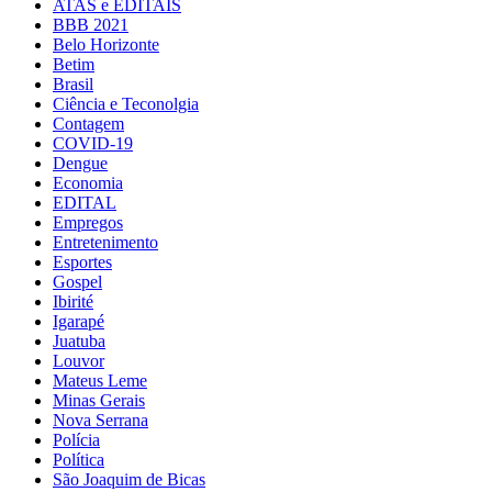
ATAS e EDITAIS
BBB 2021
Belo Horizonte
Betim
Brasil
Ciência e Teconolgia
Contagem
COVID-19
Dengue
Economia
EDITAL
Empregos
Entretenimento
Esportes
Gospel
Ibirité
Igarapé
Juatuba
Louvor
Mateus Leme
Minas Gerais
Nova Serrana
Polícia
Política
São Joaquim de Bicas