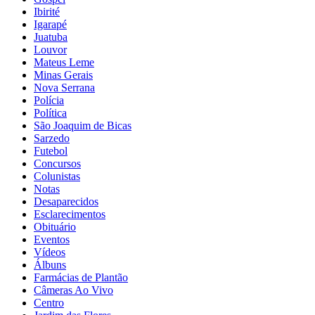
Ibirité
Igarapé
Juatuba
Louvor
Mateus Leme
Minas Gerais
Nova Serrana
Polícia
Política
São Joaquim de Bicas
Sarzedo
Futebol
Concursos
Colunistas
Notas
Desaparecidos
Esclarecimentos
Obituário
Eventos
Vídeos
Álbuns
Farmácias de Plantão
Câmeras Ao Vivo
Centro