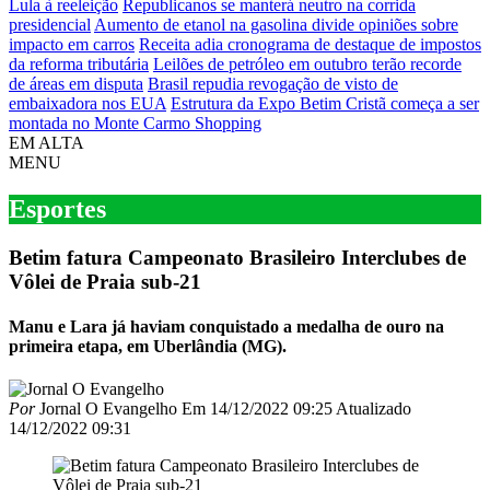
Lula à reeleição
Republicanos se manterá neutro na corrida
presidencial
Aumento de etanol na gasolina divide opiniões sobre
impacto em carros
Receita adia cronograma de destaque de impostos
da reforma tributária
Leilões de petróleo em outubro terão recorde
de áreas em disputa
Brasil repudia revogação de visto de
embaixadora nos EUA
Estrutura da Expo Betim Cristã começa a ser
montada no Monte Carmo Shopping
EM ALTA
MENU
Esportes
Betim fatura Campeonato Brasileiro Interclubes de
Vôlei de Praia sub-21
Manu e Lara já haviam conquistado a medalha de ouro na
primeira etapa, em Uberlândia (MG).
Por
Jornal O Evangelho
Em
14/12/2022 09:25
Atualizado
14/12/2022 09:31