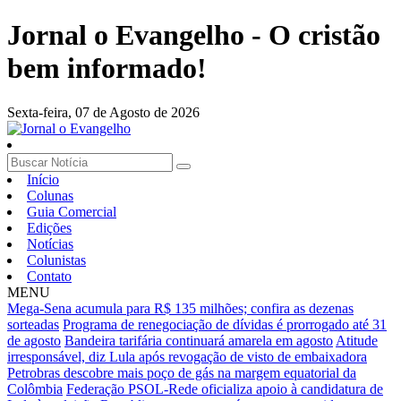
Jornal o Evangelho - O cristão
bem informado!
Sexta-feira,
07 de Agosto de 2026
Início
Colunas
Guia Comercial
Edições
Notícias
Colunistas
Contato
MENU
Mega-Sena acumula para R$ 135 milhões; confira as dezenas
sorteadas
Programa de renegociação de dívidas é prorrogado até 31
de agosto
Bandeira tarifária continuará amarela em agosto
Atitude
irresponsável, diz Lula após revogação de visto de embaixadora
Petrobras descobre mais poço de gás na margem equatorial da
Colômbia
Federação PSOL-Rede oficializa apoio à candidatura de