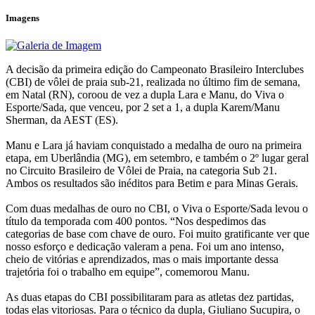
Imagens
A decisão da primeira edição do Campeonato Brasileiro Interclubes
(CBI) de vôlei de praia sub-21, realizada no último fim de semana,
em Natal (RN), coroou de vez a dupla Lara e Manu, do Viva o
Esporte/Sada, que venceu, por 2 set a 1, a dupla Karem/Manu
Sherman, da AEST (ES).
Manu e Lara já haviam conquistado a medalha de ouro na primeira
etapa, em Uberlândia (MG), em setembro, e também o 2º lugar geral
no Circuito Brasileiro de Vôlei de Praia, na categoria Sub 21.
Ambos os resultados são inéditos para Betim e para Minas Gerais.
Com duas medalhas de ouro no CBI, o Viva o Esporte/Sada levou o
título da temporada com 400 pontos. “Nos despedimos das
categorias de base com chave de ouro. Foi muito gratificante ver que
nosso esforço e dedicação valeram a pena. Foi um ano intenso,
cheio de vitórias e aprendizados, mas o mais importante dessa
trajetória foi o trabalho em equipe”, comemorou Manu.
As duas etapas do CBI possibilitaram para as atletas dez partidas,
todas elas vitoriosas. Para o técnico da dupla, Giuliano Sucupira, o