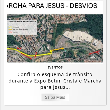
Termos de Uso e Privacidade
EVENTOS
Confira o esquema de trânsito
Esse site utiliza cookies para melhorar sua
durante a Expo Betim Cristã e Marcha
experiência de navegação. Ao continuar o acesso,
entendemos que você concorda com nossos Termos
para Jesus...
de Uso e Privacidade.
PARA MAIS INFORMAÇÕES,
ACESSE NOSSOS TERMOS
Saiba Mais
CLICANDO AQUI