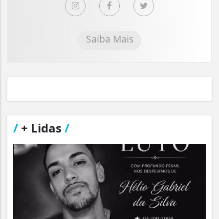
Saiba Mais
/
+ Lidas
/