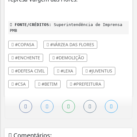
FONTE/CRÉDITOS:
Superintendência de Imprensa
PMB
#COPASA
#VÁRZEA DAS FLORES
#ENCHENTE
#DEMOLIÇÃO
#DEFESA CIVIL
#LEXA
#JUVENTUS
#CSA
#BETIM
#PREFEITURA
Comentários: