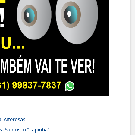
l Alterosas!
a Santos, o "Lapinha"