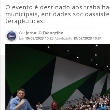
O evento é destinado aos trabalh
municipais, entidades socioassist
terapêuticas.
Por
Jornal O Evangelho
Em
19/08/2023 10:25
Atualizado
19/08/2023 10:31