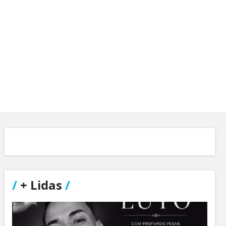
/
+ Lidas
/