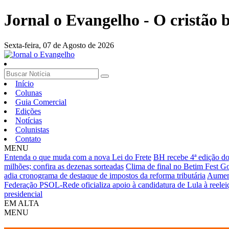
Jornal o Evangelho - O cristão
Sexta-feira,
07 de Agosto de 2026
Início
Colunas
Guia Comercial
Edições
Notícias
Colunistas
Contato
MENU
Entenda o que muda com a nova Lei do Frete
BH recebe 4ª edição d
milhões; confira as dezenas sorteadas
Clima de final no Betim Fest Go
adia cronograma de destaque de impostos da reforma tributária
Aument
Federação PSOL-Rede oficializa apoio à candidatura de Lula à reelei
presidencial
EM ALTA
MENU