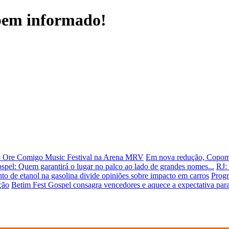
 bem informado!
o Ore Comigo Music Festival na Arena MRV
Em nova redução, Copom 
spel: Quem garantirá o lugar no palco ao lado de grandes nomes...
RJ: 
o de etanol na gasolina divide opiniões sobre impacto em carros
Progr
ção
Betim Fest Gospel consagra vencedores e aquece a expectativa par