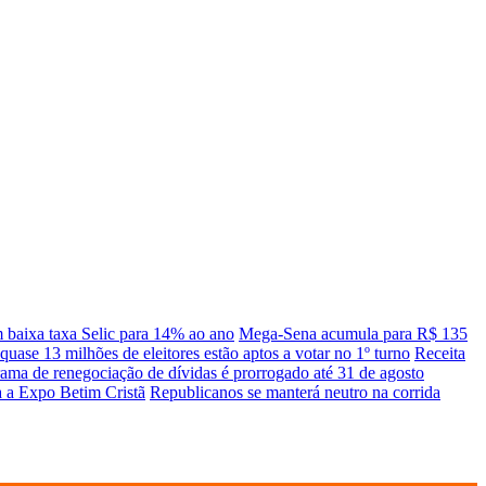
baixa taxa Selic para 14% ao ano
Mega-Sena acumula para R$ 135
quase 13 milhões de eleitores estão aptos a votar no 1º turno
Receita
ama de renegociação de dívidas é prorrogado até 31 de agosto
a a Expo Betim Cristã
Republicanos se manterá neutro na corrida