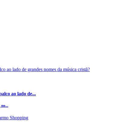
alco ao lado de...
no...