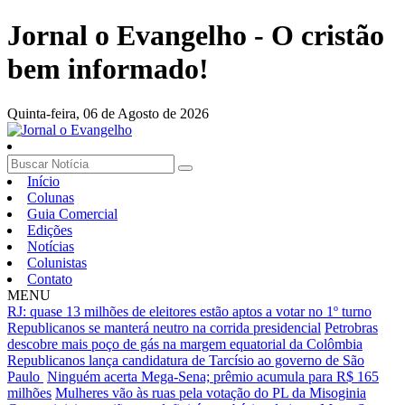
Jornal o Evangelho - O cristão
bem informado!
Quinta-feira,
06 de Agosto de 2026
Início
Colunas
Guia Comercial
Edições
Notícias
Colunistas
Contato
MENU
RJ: quase 13 milhões de eleitores estão aptos a votar no 1º turno
Republicanos se manterá neutro na corrida presidencial
Petrobras
descobre mais poço de gás na margem equatorial da Colômbia
Republicanos lança candidatura de Tarcísio ao governo de São
Paulo
Ninguém acerta Mega-Sena; prêmio acumula para R$ 165
milhões
Mulheres vão às ruas pela votação do PL da Misoginia