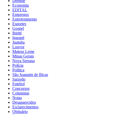
Dengue
Economia
EDITAL
Empregos
Entretenimento
Esportes
Gospel
Ibirité
Igarapé
Juatuba
Louvor
Mateus Leme
Minas Gerais
Nova Serrana
Polícia
Política
São Joaquim de Bicas
Sarzedo
Futebol
Concursos
Colunistas
Notas
Desaparecidos
Esclarecimentos
Obituário