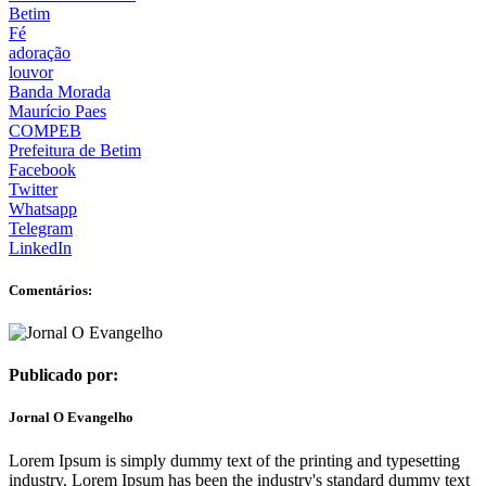
Betim
Fé
adoração
louvor
Banda Morada
Maurício Paes
COMPEB
Prefeitura de Betim
Facebook
Twitter
Whatsapp
Telegram
LinkedIn
Comentários:
Publicado por:
Jornal O Evangelho
Lorem Ipsum is simply dummy text of the printing and typesetting
industry. Lorem Ipsum has been the industry's standard dummy text