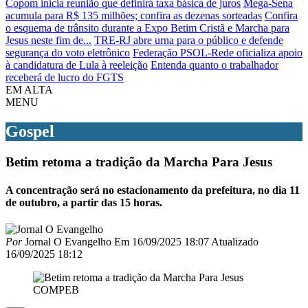
Copom inicia reunião que definirá taxa básica de juros
Mega-Sena
acumula para R$ 135 milhões; confira as dezenas sorteadas
Confira
o esquema de trânsito durante a Expo Betim Cristã e Marcha para
Jesus neste fim de...
TRE-RJ abre urna para o público e defende
segurança do voto eletrônico
Federação PSOL-Rede oficializa apoio
à candidatura de Lula à reeleição
Entenda quanto o trabalhador
receberá de lucro do FGTS
EM ALTA
MENU
Gospel
Betim retoma a tradição da Marcha Para Jesus
A concentração será no estacionamento da prefeitura, no dia 11
de outubro, a partir das 15 horas.
Por
Jornal O Evangelho
Em
16/09/2025 18:07
Atualizado
16/09/2025 18:12
COMPEB