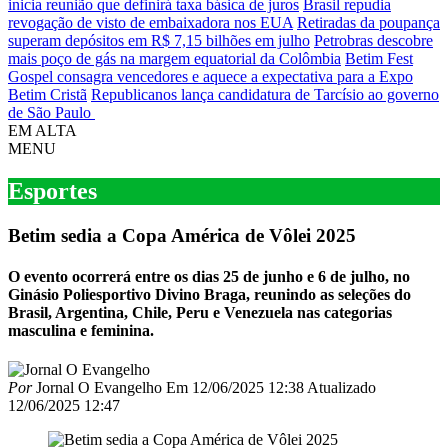
inicia reunião que definirá taxa básica de juros
Brasil repudia
revogação de visto de embaixadora nos EUA
Retiradas da poupança
superam depósitos em R$ 7,15 bilhões em julho
Petrobras descobre
mais poço de gás na margem equatorial da Colômbia
Betim Fest
Gospel consagra vencedores e aquece a expectativa para a Expo
Betim Cristã
Republicanos lança candidatura de Tarcísio ao governo
de São Paulo
EM ALTA
MENU
Esportes
Betim sedia a Copa América de Vôlei 2025
O evento ocorrerá entre os dias 25 de junho e 6 de julho, no
Ginásio Poliesportivo Divino Braga, reunindo as seleções do
Brasil, Argentina, Chile, Peru e Venezuela nas categorias
masculina e feminina.
Por
Jornal O Evangelho
Em
12/06/2025 12:38
Atualizado
12/06/2025 12:47