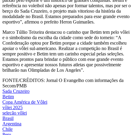
paixão pelo esporte e um histórico de grandes conquistas. Betim é
referência no voleibol não apenas por formar talentos, mas por ser o
berço do Sada Cruzeiro, o projeto mais vitorioso da história da
modalidade no Brasil. Estamos preparados para esse grande evento
esportivo”, afirmou o prefeito Heron Guimarães.
Marco Túllio Teixeira destacou o carinho que Betim tem pelo vôlei
e o simbolismo da escolha da cidade como sede do torneio: “A
Confederação optou por Betim porque a cidade também escolheu
apoiar o vôlei sul-americano. Realizar a competição no Brasil é
sempre positivo e Betim tem um carinho especial pelas seleções.
Estamos prontos para brindar o público com esse grande evento
esportivo e apresentar nossos futuros atletas que possivelmente
brilharão nas Olimpíadas de Los Angeles”.
FONTE/CRÉDITOS:
Jornal O Evangelho com informações da
Secom/PMB
Sada Cruzeiro
Betim
Copa América de Vôlei
vôlei 2025
seleção vôlei
Brasil
Argentina
Chile
Peru