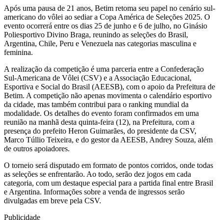
Após uma pausa de 21 anos, Betim retoma seu papel no cenário sul-
americano do vôlei ao sediar a Copa América de Seleções 2025. O
evento ocorrerá entre os dias 25 de junho e 6 de julho, no Ginásio
Poliesportivo Divino Braga, reunindo as seleções do Brasil,
Argentina, Chile, Peru e Venezuela nas categorias masculina e
feminina.
A realização da competição é uma parceria entre a Confederação
Sul-Americana de Vôlei (CSV) e a Associação Educacional,
Esportiva e Social do Brasil (AEESB), com o apoio da Prefeitura de
Betim. A competição não apenas movimenta o calendário esportivo
da cidade, mas também contribui para o ranking mundial da
modalidade. Os detalhes do evento foram confirmados em uma
reunião na manhã desta quinta-feira (12), na Prefeitura, com a
presença do prefeito Heron Guimarães, do presidente da CSV,
Marco Túllio Teixeira, e do gestor da AEESB, Andrey Souza, além
de outros apoiadores.
O torneio será disputado em formato de pontos corridos, onde todas
as seleções se enfrentarão. Ao todo, serão dez jogos em cada
categoria, com um destaque especial para a partida final entre Brasil
e Argentina. Informações sobre a venda de ingressos serão
divulgadas em breve pela CSV.
Publicidade