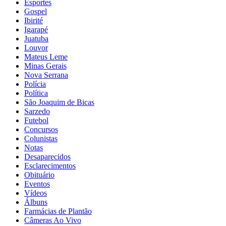
Esportes
Gospel
Ibirité
Igarapé
Juatuba
Louvor
Mateus Leme
Minas Gerais
Nova Serrana
Polícia
Política
São Joaquim de Bicas
Sarzedo
Futebol
Concursos
Colunistas
Notas
Desaparecidos
Esclarecimentos
Obituário
Eventos
Vídeos
Álbuns
Farmácias de Plantão
Câmeras Ao Vivo