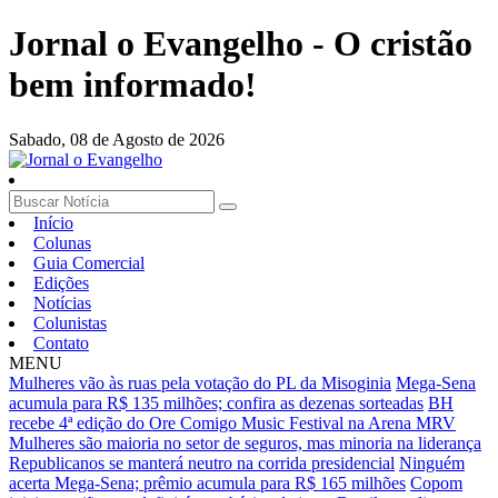
Jornal o Evangelho - O cristão
bem informado!
Sabado,
08 de Agosto de 2026
Início
Colunas
Guia Comercial
Edições
Notícias
Colunistas
Contato
MENU
Mulheres vão às ruas pela votação do PL da Misoginia
Mega-Sena
acumula para R$ 135 milhões; confira as dezenas sorteadas
BH
recebe 4ª edição do Ore Comigo Music Festival na Arena MRV
Mulheres são maioria no setor de seguros, mas minoria na liderança
Republicanos se manterá neutro na corrida presidencial
Ninguém
acerta Mega-Sena; prêmio acumula para R$ 165 milhões
Copom