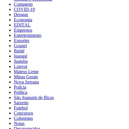
Contagem
COVID-19
Dengue
Economia
EDITAL
Empregos
Entretenimento
Esportes
Gospel
Ibirité
Igarapé
Juatuba
Louvor
Mateus Leme
Minas Gerais
Nova Serrana
Polícia
Política
São Joaquim de Bicas
Sarzedo
Futebol
Concursos
Colunistas
Notas
Desaparecidos