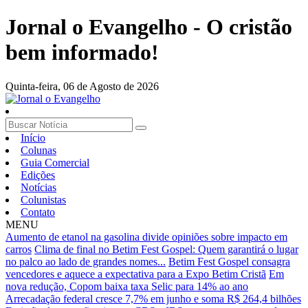
Jornal o Evangelho - O cristão
bem informado!
Quinta-feira,
06 de Agosto de 2026
Início
Colunas
Guia Comercial
Edições
Notícias
Colunistas
Contato
MENU
Aumento de etanol na gasolina divide opiniões sobre impacto em
carros
Clima de final no Betim Fest Gospel: Quem garantirá o lugar
no palco ao lado de grandes nomes...
Betim Fest Gospel consagra
vencedores e aquece a expectativa para a Expo Betim Cristã
Em
nova redução, Copom baixa taxa Selic para 14% ao ano
Arrecadação federal cresce 7,7% em junho e soma R$ 264,4 bilhões