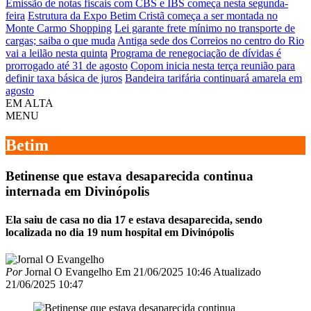
Emissão de notas fiscais com CBS e IBS começa nesta segunda-
feira
Estrutura da Expo Betim Cristã começa a ser montada no
Monte Carmo Shopping
Lei garante frete mínimo no transporte de
cargas; saiba o que muda
Antiga sede dos Correios no centro do Rio
vai a leilão nesta quinta
Programa de renegociação de dívidas é
prorrogado até 31 de agosto
Copom inicia nesta terça reunião para
definir taxa básica de juros
Bandeira tarifária continuará amarela em
agosto
EM ALTA
MENU
Betim
Betinense que estava desaparecida continua
internada em Divinópolis
Ela saiu de casa no dia 17 e estava desaparecida, sendo
localizada no dia 19 num hospital em Divinópolis
Por
Jornal O Evangelho
Em
21/06/2025 10:46
Atualizado
21/06/2025 10:47