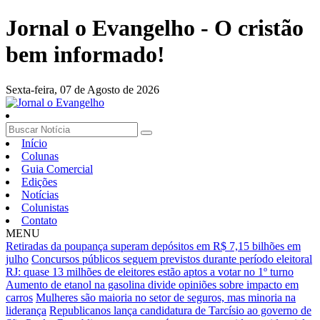
Jornal o Evangelho - O cristão
bem informado!
Sexta-feira,
07 de Agosto de 2026
Início
Colunas
Guia Comercial
Edições
Notícias
Colunistas
Contato
MENU
Retiradas da poupança superam depósitos em R$ 7,15 bilhões em
julho
Concursos públicos seguem previstos durante período eleitoral
RJ: quase 13 milhões de eleitores estão aptos a votar no 1º turno
Aumento de etanol na gasolina divide opiniões sobre impacto em
carros
Mulheres são maioria no setor de seguros, mas minoria na
liderança
Republicanos lança candidatura de Tarcísio ao governo de