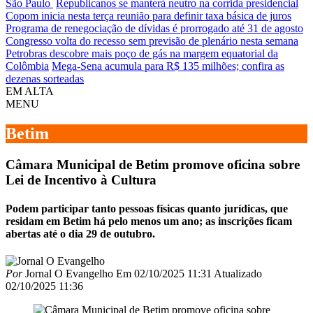
São Paulo
Republicanos se manterá neutro na corrida presidencial
Copom inicia nesta terça reunião para definir taxa básica de juros
Programa de renegociação de dívidas é prorrogado até 31 de agosto
Congresso volta do recesso sem previsão de plenário nesta semana
Petrobras descobre mais poço de gás na margem equatorial da
Colômbia
Mega-Sena acumula para R$ 135 milhões; confira as
dezenas sorteadas
EM ALTA
MENU
Betim
Câmara Municipal de Betim promove oficina sobre
Lei de Incentivo à Cultura
Podem participar tanto pessoas físicas quanto jurídicas, que
residam em Betim há pelo menos um ano; as inscrições ficam
abertas até o dia 29 de outubro.
Por
Jornal O Evangelho
Em
02/10/2025 11:31
Atualizado
02/10/2025 11:36