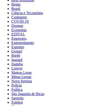
Belo Horizonte
Betim
Brasil
Ciência e Teconolgia
Contagem
COVID-19
Dengue
Economia
EDITAL
Empregos
Entretenimento
Esportes
Gospel
Ibirité
Igarapé
Juatuba
Louvor
Mateus Leme
Minas Gerais
Nova Serrana
Polícia
Política
São Joaquim de Bicas
Sarzedo
Futebol