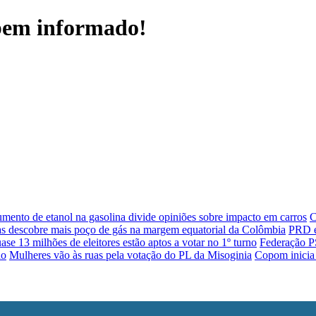
 bem informado!
mento de etanol na gasolina divide opiniões sobre impacto em carros
C
as descobre mais poço de gás na margem equatorial da Colômbia
PRD e 
ase 13 milhões de eleitores estão aptos a votar no 1º turno
Federação PS
ho
Mulheres vão às ruas pela votação do PL da Misoginia
Copom inicia 