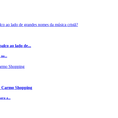
alco ao lado de...
no...
te Carmo Shopping
ra a...