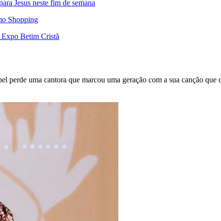
para Jesus neste fim de semana
rmo Shopping
a Expo Betim Cristã
spel perde uma cantora que marcou uma geração com a sua canção que d