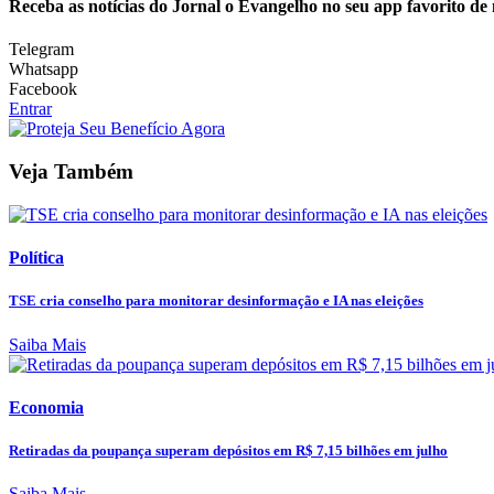
Receba as notícias do Jornal o Evangelho no seu app favorito de
Telegram
Whatsapp
Facebook
Entrar
Veja Também
Política
TSE cria conselho para monitorar desinformação e IA nas eleições
Saiba Mais
Economia
Retiradas da poupança superam depósitos em R$ 7,15 bilhões em julho
Saiba Mais