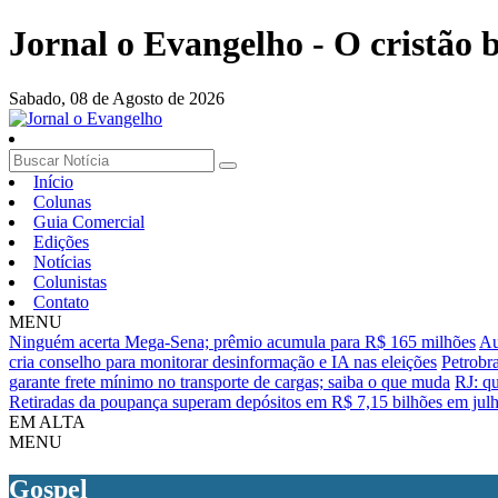
Jornal o Evangelho - O cristão
Sabado,
08 de Agosto de 2026
Início
Colunas
Guia Comercial
Edições
Notícias
Colunistas
Contato
MENU
Ninguém acerta Mega-Sena; prêmio acumula para R$ 165 milhões
Au
cria conselho para monitorar desinformação e IA nas eleições
Petrobr
garante frete mínimo no transporte de cargas; saiba o que muda
RJ: qu
Retiradas da poupança superam depósitos em R$ 7,15 bilhões em jul
EM ALTA
MENU
Gospel