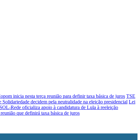
opom inicia nesta terça reunião para definir taxa básica de juros
TSE
Solidariedade decidem pela neutralidade na eleição presidencial
Lei
OL-Rede oficializa apoio à candidatura de Lula à reeleição
reunião que definirá taxa básica de juros