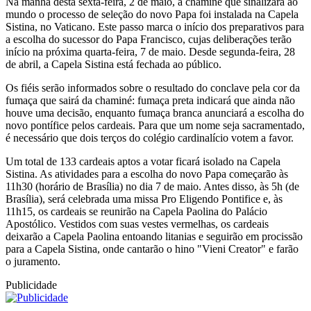
Na manhã desta sexta-feira, 2 de maio, a chaminé que sinalizará ao
mundo o processo de seleção do novo Papa foi instalada na Capela
Sistina, no Vaticano. Este passo marca o início dos preparativos para
a escolha do sucessor do Papa Francisco, cujas deliberações terão
início na próxima quarta-feira, 7 de maio. Desde segunda-feira, 28
de abril, a Capela Sistina está fechada ao público.
Os fiéis serão informados sobre o resultado do conclave pela cor da
fumaça que sairá da chaminé: fumaça preta indicará que ainda não
houve uma decisão, enquanto fumaça branca anunciará a escolha do
novo pontífice pelos cardeais. Para que um nome seja sacramentado,
é necessário que dois terços do colégio cardinalício votem a favor.
Um total de 133 cardeais aptos a votar ficará isolado na Capela
Sistina. As atividades para a escolha do novo Papa começarão às
11h30 (horário de Brasília) no dia 7 de maio. Antes disso, às 5h (de
Brasília), será celebrada uma missa Pro Eligendo Pontifice e, às
11h15, os cardeais se reunirão na Capela Paolina do Palácio
Apostólico. Vestidos com suas vestes vermelhas, os cardeais
deixarão a Capela Paolina entoando litanias e seguirão em procissão
para a Capela Sistina, onde cantarão o hino "Vieni Creator" e farão
o juramento.
Publicidade