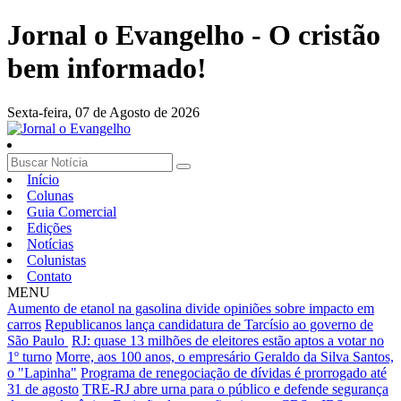
Jornal o Evangelho - O cristão
bem informado!
Sexta-feira,
07 de Agosto de 2026
Início
Colunas
Guia Comercial
Edições
Notícias
Colunistas
Contato
MENU
Aumento de etanol na gasolina divide opiniões sobre impacto em
carros
Republicanos lança candidatura de Tarcísio ao governo de
São Paulo
RJ: quase 13 milhões de eleitores estão aptos a votar no
1º turno
Morre, aos 100 anos, o empresário Geraldo da Silva Santos,
o "Lapinha"
Programa de renegociação de dívidas é prorrogado até
31 de agosto
TRE-RJ abre urna para o público e defende segurança