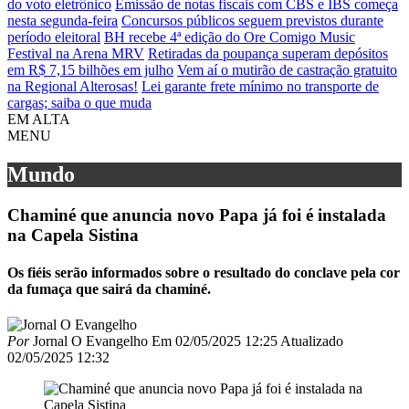
do voto eletrônico
Emissão de notas fiscais com CBS e IBS começa
nesta segunda-feira
Concursos públicos seguem previstos durante
período eleitoral
BH recebe 4ª edição do Ore Comigo Music
Festival na Arena MRV
Retiradas da poupança superam depósitos
em R$ 7,15 bilhões em julho
Vem aí o mutirão de castração gratuito
na Regional Alterosas!
Lei garante frete mínimo no transporte de
cargas; saiba o que muda
EM ALTA
MENU
Mundo
Chaminé que anuncia novo Papa já foi é instalada
na Capela Sistina
Os fiéis serão informados sobre o resultado do conclave pela cor
da fumaça que sairá da chaminé.
Por
Jornal O Evangelho
Em
02/05/2025 12:25
Atualizado
02/05/2025 12:32