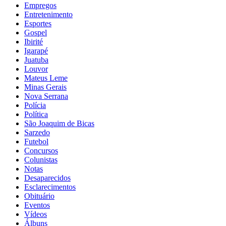
Empregos
Entretenimento
Esportes
Gospel
Ibirité
Igarapé
Juatuba
Louvor
Mateus Leme
Minas Gerais
Nova Serrana
Polícia
Política
São Joaquim de Bicas
Sarzedo
Futebol
Concursos
Colunistas
Notas
Desaparecidos
Esclarecimentos
Obituário
Eventos
Vídeos
Álbuns