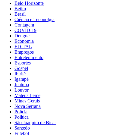
Belo Horizonte
Betim
Brasil
Ciência e Teconolgia
Contagem
COVID-19
Dengue
Economia
EDITAL
Empregos
Entretenimento
Esportes
Gospel
Ibirité
Igarapé
Juatuba
Louvor
Mateus Leme
Minas Gerais
Nova Serrana
Polícia
Política
São Joaquim de Bicas
Sarzedo
Futebol