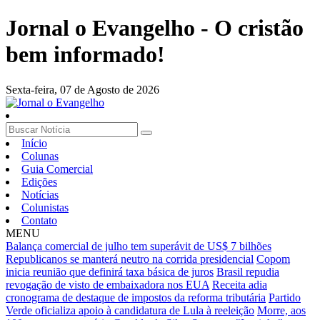
Jornal o Evangelho - O cristão
bem informado!
Sexta-feira,
07 de Agosto de 2026
Início
Colunas
Guia Comercial
Edições
Notícias
Colunistas
Contato
MENU
Balança comercial de julho tem superávit de US$ 7 bilhões
Republicanos se manterá neutro na corrida presidencial
Copom
inicia reunião que definirá taxa básica de juros
Brasil repudia
revogação de visto de embaixadora nos EUA
Receita adia
cronograma de destaque de impostos da reforma tributária
Partido
Verde oficializa apoio à candidatura de Lula à reeleição
Morre, aos