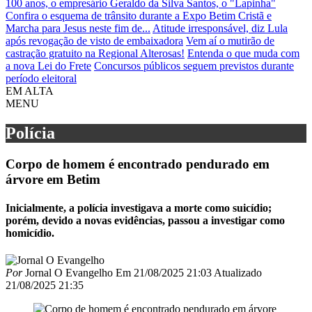
100 anos, o empresário Geraldo da Silva Santos, o "Lapinha"
Confira o esquema de trânsito durante a Expo Betim Cristã e
Marcha para Jesus neste fim de...
Atitude irresponsável, diz Lula
após revogação de visto de embaixadora
Vem aí o mutirão de
castração gratuito na Regional Alterosas!
Entenda o que muda com
a nova Lei do Frete
Concursos públicos seguem previstos durante
período eleitoral
EM ALTA
MENU
Polícia
Corpo de homem é encontrado pendurado em
árvore em Betim
Inicialmente, a polícia investigava a morte como suicídio;
porém, devido a novas evidências, passou a investigar como
homicídio.
Por
Jornal O Evangelho
Em
21/08/2025 21:03
Atualizado
21/08/2025 21:35