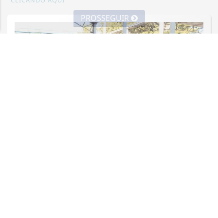
CLICANDO AQUI
PROSSEGUIR
PETS
Vem aí o mutirão de castração
gratuito na Regional Alterosas!
Saiba Mais