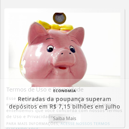
Termos de Uso e Privacidade
ECONOMIA
Retiradas da poupança superam
Esse site utiliza cookies para melhorar sua
experiência de navegação. Ao continuar o acesso,
depósitos em R$ 7,15 bilhões em julho
entendemos que você concorda com nossos Termos
de Uso e Privacidade.
Saiba Mais
PARA MAIS INFORMAÇÕES,
ACESSE NOSSOS TERMOS