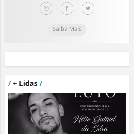
Saiba Mais
/
+ Lidas
/