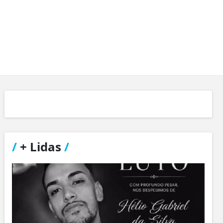
/
+ Lidas
/