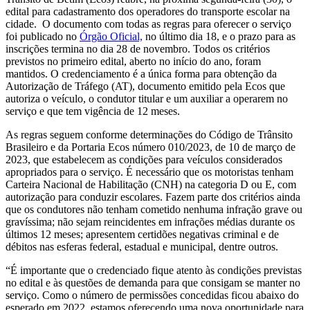
edital para cadastramento dos operadores do transporte escolar na
cidade. O documento com todas as regras para oferecer o serviço
foi publicado no
Órgão Oficial,
no último dia 18, e o prazo para as
inscrições termina no dia 28 de novembro. Todos os critérios
previstos no primeiro edital, aberto no início do ano, foram
mantidos. O credenciamento é a única forma para obtenção da
Autorização de Tráfego (AT), documento emitido pela Ecos que
autoriza o veículo, o condutor titular e um auxiliar a operarem no
serviço e que tem vigência de 12 meses.
As regras seguem conforme determinações do Código de Trânsito
Brasileiro e da Portaria Ecos número 010/2023, de 10 de março de
2023, que estabelecem as condições para veículos considerados
apropriados para o serviço. É necessário que os motoristas tenham
Carteira Nacional de Habilitação (CNH) na categoria D ou E, com
autorização para conduzir escolares. Fazem parte dos critérios ainda
que os condutores não tenham cometido nenhuma infração grave ou
gravíssima; não sejam reincidentes em infrações médias durante os
últimos 12 meses; apresentem certidões negativas criminal e de
débitos nas esferas federal, estadual e municipal, dentre outros.
“É importante que o credenciado fique atento às condições previstas
no edital e às questões de demanda para que consigam se manter no
serviço. Como o número de permissões concedidas ficou abaixo do
esperado em 2022, estamos oferecendo uma nova oportunidade para