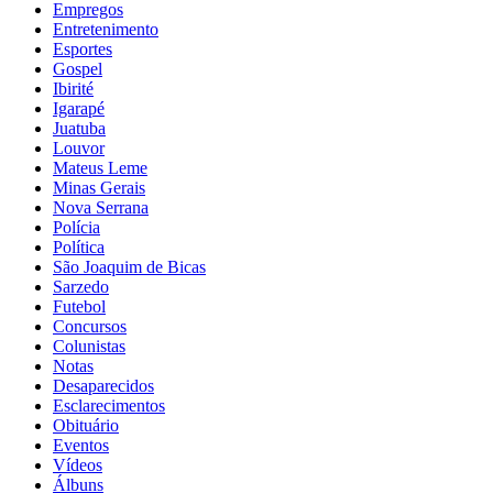
Empregos
Entretenimento
Esportes
Gospel
Ibirité
Igarapé
Juatuba
Louvor
Mateus Leme
Minas Gerais
Nova Serrana
Polícia
Política
São Joaquim de Bicas
Sarzedo
Futebol
Concursos
Colunistas
Notas
Desaparecidos
Esclarecimentos
Obituário
Eventos
Vídeos
Álbuns