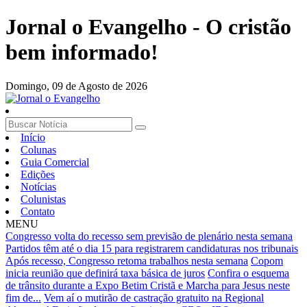
Jornal o Evangelho - O cristão
bem informado!
Domingo,
09 de Agosto de 2026
Início
Colunas
Guia Comercial
Edições
Notícias
Colunistas
Contato
MENU
Congresso volta do recesso sem previsão de plenário nesta semana
Partidos têm até o dia 15 para registrarem candidaturas nos tribunais
Após recesso, Congresso retoma trabalhos nesta semana
Copom
inicia reunião que definirá taxa básica de juros
Confira o esquema
de trânsito durante a Expo Betim Cristã e Marcha para Jesus neste
fim de...
Vem aí o mutirão de castração gratuito na Regional