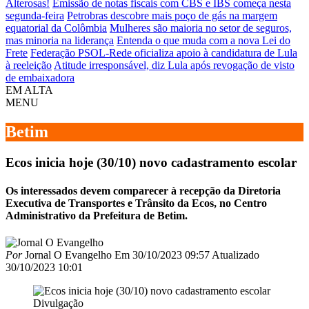
Alterosas!
Emissão de notas fiscais com CBS e IBS começa nesta
segunda-feira
Petrobras descobre mais poço de gás na margem
equatorial da Colômbia
Mulheres são maioria no setor de seguros,
mas minoria na liderança
Entenda o que muda com a nova Lei do
Frete
Federação PSOL-Rede oficializa apoio à candidatura de Lula
à reeleição
Atitude irresponsável, diz Lula após revogação de visto
de embaixadora
EM ALTA
MENU
Betim
Ecos inicia hoje (30/10) novo cadastramento escolar
Os interessados devem comparecer à recepção da Diretoria
Executiva de Transportes e Trânsito da Ecos, no Centro
Administrativo da Prefeitura de Betim.
Por
Jornal O Evangelho
Em
30/10/2023 09:57
Atualizado
30/10/2023 10:01
Divulgação