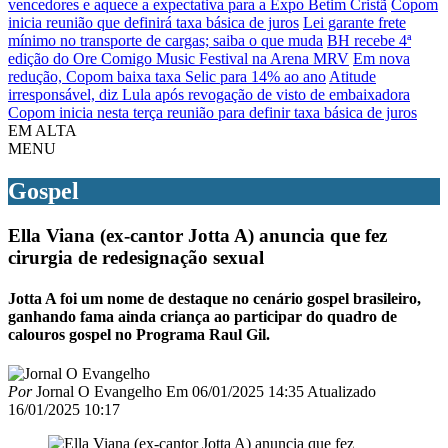
vencedores e aquece a expectativa para a Expo Betim Cristã
Copom
inicia reunião que definirá taxa básica de juros
Lei garante frete
mínimo no transporte de cargas; saiba o que muda
BH recebe 4ª
edição do Ore Comigo Music Festival na Arena MRV
Em nova
redução, Copom baixa taxa Selic para 14% ao ano
Atitude
irresponsável, diz Lula após revogação de visto de embaixadora
Copom inicia nesta terça reunião para definir taxa básica de juros
EM ALTA
MENU
Gospel
Ella Viana (ex-cantor Jotta A) anuncia que fez
cirurgia de redesignação sexual
Jotta A foi um nome de destaque no cenário gospel brasileiro,
ganhando fama ainda criança ao participar do quadro de
calouros gospel no Programa Raul Gil.
Por
Jornal O Evangelho
Em
06/01/2025 14:35
Atualizado
16/01/2025 10:17