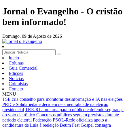
Jornal o Evangelho - O cristão
bem informado!
Domingo,
09 de Agosto de 2026
Início
Colunas
Guia Comercial
Edições
Notícias
Colunistas
Contato
MENU
TSE cria conselho para monitorar desinformação e IA nas eleições
PRD e Solidariedade decidem pela neutralidade na eleição
presidencial
TRE-RJ abre urna para o público e defende segurança
do voto eletrônico
Concursos públicos seguem previstos durante
período eleitoral
Federação PSOL-Rede oficializa apoio à
candidatura de Lula à reeleição
Betim Fest Gospel consagra