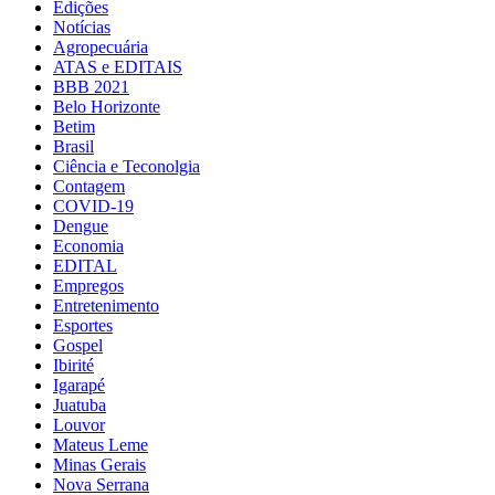
Edições
Notícias
Agropecuária
ATAS e EDITAIS
BBB 2021
Belo Horizonte
Betim
Brasil
Ciência e Teconolgia
Contagem
COVID-19
Dengue
Economia
EDITAL
Empregos
Entretenimento
Esportes
Gospel
Ibirité
Igarapé
Juatuba
Louvor
Mateus Leme
Minas Gerais
Nova Serrana