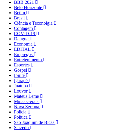
BBB 2021
Belo Horizonte
Betim
Brasil
Ciência e Teconolgia
Contagem
COVID-19
Dengue
Economia
EDITAL
Empregos
Entretenimento
Esportes
Gospel
Ibirité
Igarapé
Juatuba
Louvor
Mateus Leme
Minas Gerais
Nova Serrana
Polícia
Política
São Joaquim de Bicas
Sarzedo