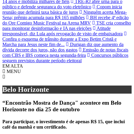
14 anos e mobiliza milhares de fiéis
TRE-RJ abre urna para o
público e defende segurança do voto eletrônico
Copom inicia
reunião que definirá taxa básica de juros
Ninguém acerta Mega-
Sena; prêmio acumula para R$ 165 milhões
BH recebe 4ª edição
do Ore Comigo Music Festival na Arena MRV
TSE cria conselho
para monitorar desinformação e IA nas eleições
Atitude
irresponsável, diz Lula após revogação de visto de embaixadora
Confira o esquema de trânsito durante a Expo Betim Cristã e
Marcha para Jesus neste fim de...
Durigan diz que aumento da
dívida decorre dos juros, não dos gastos
Emissão de notas fiscais
com CBS e IBS começa nesta segunda-feira
Concursos públicos
seguem previstos durante período eleitoral
EM ALTA
MENU
Belo Horizonte
“Encontrão Mostra de Dança" acontece em Belo
Horizonte no dia 25 de outubro
Para participar, o investimento é de apenas R$ 15, que inclui
café da manhã e um certificado.