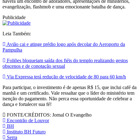
haverá um encontro de adoradores, apresentações de ministérios,
evangelização, flashmob e uma emocionante batalha de dança.
Publicidade
Leia Também:
Avião cai e atinge prédio logo após decolar do Aeroporto da
Pampulha
Foliões bloqueiam saída dos fiéis do templo realizando gestos
obscenos e de conotação sexual
Via Expressa terá redução de velocidade de 80 para 60 km/h
Para participar, o investimento é de apenas R$ 15, que inclui café da
manhã e um certificado. Vale ressaltar que o líder do ministério tem
isenção do pagamento. Não perca essa oportunidade de celebrar a
dança e fortalecer sua fé!
FONTE/CRÉDITOS:
Jornal O Evangelho
Encontrão de Louvor
BH
Instituto BH Futuro
Serra