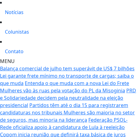
Notícias
Colunistas
Contato
MENU
Balança comercial de julho tem superávit de US$ 7 bilhões
Lei garante frete mínimo no transporte de cargas; saiba o
que muda
Entenda o que muda com a nova Lei do Frete
Mulheres vão às ruas pela votação do PL da Misoginia
PRD
e Solidariedade decidem pela neutralidade na eleição
presidencial
Partidos têm até o dia 15 para registrarem
candidaturas nos tribunais
Mulheres são maioria no setor
de seguros, mas minoria na liderança
Federação PSOL-
Rede oficializa apoio à candidatura de Lula à reeleição
Copom inicia reunião que definirá taxa básica de juros