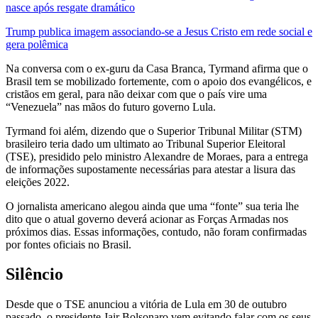
nasce após resgate dramático
Trump publica imagem associando-se a Jesus Cristo em rede social e
gera polêmica
Na conversa com o ex-guru da Casa Branca, Tyrmand afirma que o
Brasil tem se mobilizado fortemente, com o apoio dos evangélicos, e
cristãos em geral, para não deixar com que o país vire uma
“Venezuela” nas mãos do futuro governo Lula.
Tyrmand foi além, dizendo que o Superior Tribunal Militar (STM)
brasileiro teria dado um ultimato ao Tribunal Superior Eleitoral
(TSE), presidido pelo ministro Alexandre de Moraes, para a entrega
de informações supostamente necessárias para atestar a lisura das
eleições 2022.
O jornalista americano alegou ainda que uma “fonte” sua teria lhe
dito que o atual governo deverá acionar as Forças Armadas nos
próximos dias. Essas informações, contudo, não foram confirmadas
por fontes oficiais no Brasil.
Silêncio
Desde que o TSE anunciou a vitória de Lula em 30 de outubro
passado, o presidente Jair Bolsonaro vem evitando falar com os seus