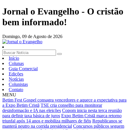
Jornal o Evangelho - O cristão
bem informado!
Domingo,
09 de Agosto de 2026
Início
Colunas
Guia Comercial
Edições
Notícias
Colunistas
Contato
MENU
Betim Fest Gospel consagra vencedores e aquece a expectativa para
a Expo Betim Cristã
TSE cria conselho para monitorar
desinformação e IA nas eleições
Copom inicia nesta terça reunião
para definir taxa básica de juros
Expo Betim Cristã marca retorno
triunfal após 14 anos e mobiliza milhares de fiéis
Republicanos se
manterá neutro na corrida presidencial
Concursos públicos seguem