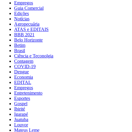
Empregos
Guia Comercial
Edições
Notícias
Agropecuária
ATAS e EDITAIS
BBB 2021
Belo Horizonte
Betim
Brasil
Ciência e Teconolgia
Contagem
COVID-19
Dengue
Economia
EDITAL
Empregos
Entretenimento
Esportes
Gospel
Ibirité
Igarapé
Juatuba
Louvor
Mateus Leme