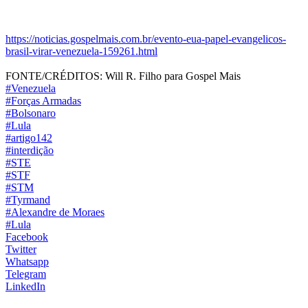
https://noticias.gospelmais.com.br/evento-eua-papel-evangelicos-
brasil-virar-venezuela-159261.html
FONTE/CRÉDITOS:
Will R. Filho para Gospel Mais
#Venezuela
#Forças Armadas
#Bolsonaro
#Lula
#artigo142
#interdição
#STE
#STF
#STM
#Tyrmand
#Alexandre de Moraes
#Lula
Facebook
Twitter
Whatsapp
Telegram
LinkedIn