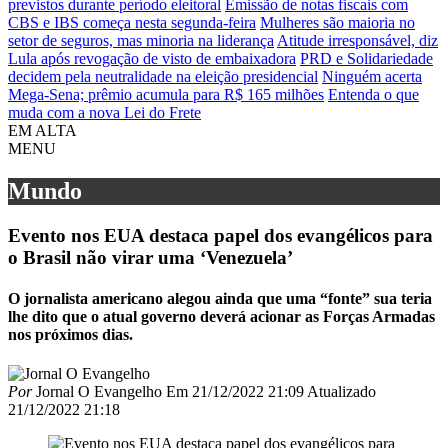
previstos durante período eleitoral
Emissão de notas fiscais com
CBS e IBS começa nesta segunda-feira
Mulheres são maioria no
setor de seguros, mas minoria na liderança
Atitude irresponsável, diz
Lula após revogação de visto de embaixadora
PRD e Solidariedade
decidem pela neutralidade na eleição presidencial
Ninguém acerta
Mega-Sena; prêmio acumula para R$ 165 milhões
Entenda o que
muda com a nova Lei do Frete
EM ALTA
MENU
Mundo
Evento nos EUA destaca papel dos evangélicos para
o Brasil não virar uma ‘Venezuela’
O jornalista americano alegou ainda que uma “fonte” sua teria
lhe dito que o atual governo deverá acionar as Forças Armadas
nos próximos dias.
Por
Jornal O Evangelho
Em
21/12/2022 21:09
Atualizado
21/12/2022 21:18