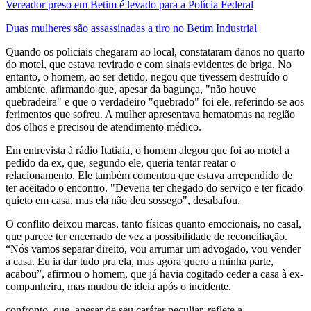
Vereador preso em Betim é levado para a Polícia Federal
Duas mulheres são assassinadas a tiro no Betim Industrial
Quando os policiais chegaram ao local, constataram danos no quarto
do motel, que estava revirado e com sinais evidentes de briga. No
entanto, o homem, ao ser detido, negou que tivessem destruído o
ambiente, afirmando que, apesar da bagunça, "não houve
quebradeira" e que o verdadeiro "quebrado" foi ele, referindo-se aos
ferimentos que sofreu. A mulher apresentava hematomas na região
dos olhos e precisou de atendimento médico.
Em entrevista à rádio Itatiaia, o homem alegou que foi ao motel a
pedido da ex, que, segundo ele, queria tentar reatar o
relacionamento. Ele também comentou que estava arrependido de
ter aceitado o encontro. "Deveria ter chegado do serviço e ter ficado
quieto em casa, mas ela não deu sossego", desabafou.
O conflito deixou marcas, tanto físicas quanto emocionais, no casal,
que parece ter encerrado de vez a possibilidade de reconciliação.
“Nós vamos separar direito, vou arrumar um advogado, vou vender
a casa. Eu ia dar tudo pra ela, mas agora quero a minha parte,
acabou”, afirmou o homem, que já havia cogitado ceder a casa à ex-
companheira, mas mudou de ideia após o incidente.
confronto, que, apesar de seu caráter peculiar, reflete a