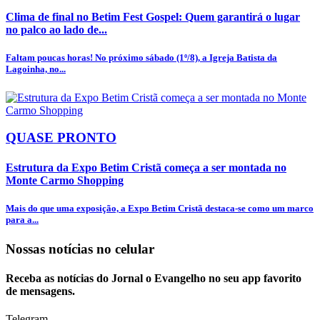
Clima de final no Betim Fest Gospel: Quem garantirá o lugar
no palco ao lado de...
Faltam poucas horas! No próximo sábado (1º/8), a Igreja Batista da
Lagoinha, no...
QUASE PRONTO
Estrutura da Expo Betim Cristã começa a ser montada no
Monte Carmo Shopping
Mais do que uma exposição, a Expo Betim Cristã destaca-se como um marco
para a...
Nossas notícias
no celular
Receba as notícias do Jornal o Evangelho no seu app favorito
de mensagens.
Telegram