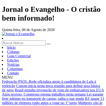
Jornal o Evangelho - O cristão
bem informado!
Quinta-feira,
06 de Agosto de 2026
Início
Colunas
Guia Comercial
Edições
Notícias
Colunistas
Contato
MENU
Federação PSOL-Rede oficializa apoio à candidatura de Lula à
reeleição
Copom inicia nesta terça reunião para definir taxa básica
de juros
Brasil repudia revogação de visto de embaixadora nos EUA
Após recesso, Congresso retoma trabalhos nesta semana
Lei garante
frete mínimo no transporte de cargas; saiba o que muda
RJ: quase 13
milhões de eleitores estão aptos a votar no 1º turno
Mulheres vão às