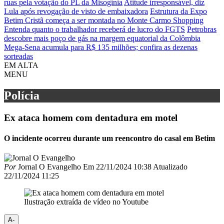
ruas pela votação do PL da Misoginia
Atitude irresponsável, diz
Lula após revogação de visto de embaixadora
Estrutura da Expo
Betim Cristã começa a ser montada no Monte Carmo Shopping
Entenda quanto o trabalhador receberá de lucro do FGTS
Petrobras
descobre mais poço de gás na margem equatorial da Colômbia
Mega-Sena acumula para R$ 135 milhões; confira as dezenas
sorteadas
EM ALTA
MENU
Polícia
Ex ataca homem com dentadura em motel
O incidente ocorreu durante um reencontro do casal em Betim
Por
Jornal O Evangelho
Em
22/11/2024 10:38
Atualizado
22/11/2024 11:25
Ilustração extraída de vídeo no Youtube
A-