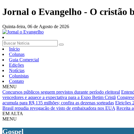
Jornal o Evangelho - O cristão
Quinta-feira,
06 de Agosto de 2026
Início
Colunas
Guia Comercial
Edições
Notícias
Colunistas
Contato
MENU
Concursos públicos seguem previstos durante período eleitoral
Entend
vencedores e aquece a expectativa para a Expo Betim Cristã
Congress
acumula para R$ 135 milhões; confira as dezenas sorteadas
Eleições 
Brasil repudia revogação de visto de embaixadora nos EUA
Receita a
EM ALTA
MENU
Gospel