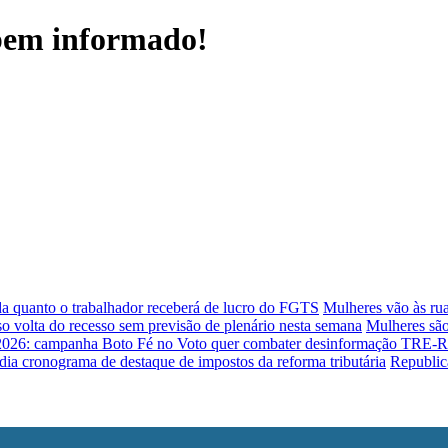
 bem informado!
a quanto o trabalhador receberá de lucro do FGTS
Mulheres vão às ru
o volta do recesso sem previsão de plenário nesta semana
Mulheres são
2026: campanha Boto Fé no Voto quer combater desinformação
TRE-RJ 
dia cronograma de destaque de impostos da reforma tributária
Republic