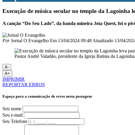
Execução de música secular no templo da Lagoinha l
A canção “Do Seu Lado”, da banda mineira Jota Quest, foi o pivô 
Por
Jornal O Evangelho
Em
13/04/2024 09:48
Atualizado
13/04/202
Pastor André Valadão, presidente da Igreja Batista da Lagoinha
A-
A+
IMPRIMIR
REPORTAR ERROS
Espaço para a comunicação de erros nesta postagem
Seu nome
Seu e-mail
Seu Telefone