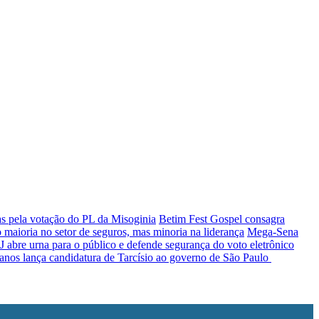
as pela votação do PL da Misoginia
Betim Fest Gospel consagra
 maioria no setor de seguros, mas minoria na liderança
Mega-Sena
abre urna para o público e defende segurança do voto eletrônico
anos lança candidatura de Tarcísio ao governo de São Paulo