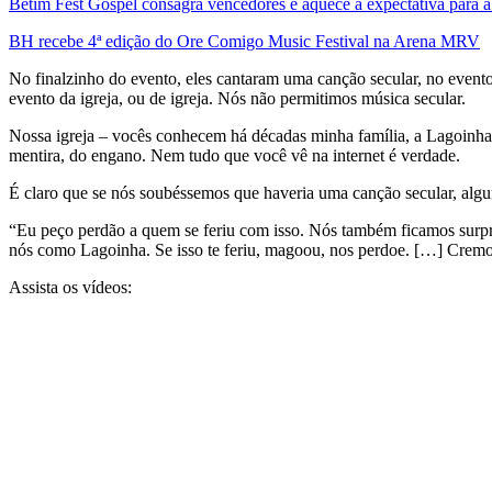
Betim Fest Gospel consagra vencedores e aquece a expectativa para 
BH recebe 4ª edição do Ore Comigo Music Festival na Arena MRV
No finalzinho do evento, eles cantaram uma canção secular, no evento
evento da igreja, ou de igreja. Nós não permitimos música secular.
Nossa igreja – vocês conhecem há décadas minha família, a Lagoinha, 
mentira, do engano. Nem tudo que você vê na internet é verdade.
É claro que se nós soubéssemos que haveria uma canção secular, algu
“Eu peço perdão a quem se feriu com isso. Nós também ficamos surpre
nós como Lagoinha. Se isso te feriu, magoou, nos perdoe. […] Cremos 
Assista os vídeos: