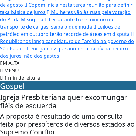
de agosto
Copom inicia nesta terça reunião para definir
taxa básica de juros
Mulheres vão às ruas pela votação
do PL da Misoginia
Lei garante frete mínimo no
transporte de cargas; saiba o que muda
Leilões de
petróleo em outubro terão recorde de áreas em disputa
Republicanos lança candidatura de Tarcísio ao governo de
São Paulo
Durigan diz que aumento da dívida decorre
dos juros, não dos gastos
EM ALTA
MENU
1 min de leitura
Gospel
Igreja Presbiteriana quer excomungar
fiéis de esquerda
A proposta é resultado de uma consulta
feita por presbíteros de diversos estados ao
Supremo Concílio.