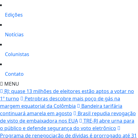
Edições
Notícias
Colunistas
Contato
MENU
RJ: quase 13 milhões de eleitores estão aptos a votar no
1º turno
Petrobras descobre mais poço de gás na
margem equatorial da Colômbia
Bandeira tarifária
continuará amarela em agosto
Brasil repudia revogação
de visto de embaixadora nos EUA
TRE-RJ abre urna para
o público e defende segurança do voto eletrônico
Programa de renegociação de dívidas é prorrogado até 31