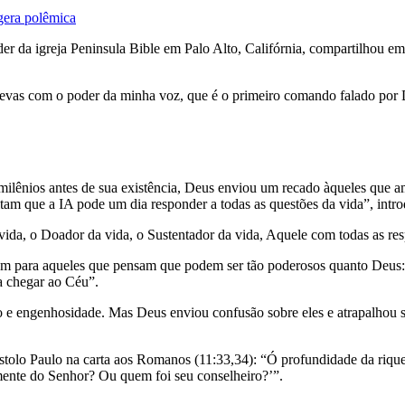
gera polêmica
der da igreja Peninsula Bible em Palo Alto, Califórnia, compartilhou em
evas com o poder da minha voz, que é o primeiro comando falado por De
milênios antes de sua existência, Deus enviou um recado àqueles que a
ditam que a IA pode um dia responder a todas as questões da vida”, intro
 vida, o Doador da vida, o Sustentador da vida, Aquele com todas as r
m para aqueles que pensam que podem ser tão poderosos quanto Deus: 
a chegar ao Céu”.
o e engenhosidade. Mas Deus enviou confusão sobre eles e atrapalhou s
óstolo Paulo na carta aos Romanos (11:33,34): “Ó profundidade da riq
mente do Senhor? Ou quem foi seu conselheiro?’”.