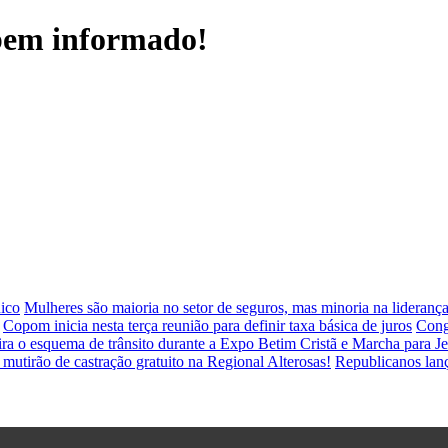
 bem informado!
nico
Mulheres são maioria no setor de seguros, mas minoria na lideranç
Copom inicia nesta terça reunião para definir taxa básica de juros
Cong
ra o esquema de trânsito durante a Expo Betim Cristã e Marcha para Jes
 mutirão de castração gratuito na Regional Alterosas!
Republicanos lan