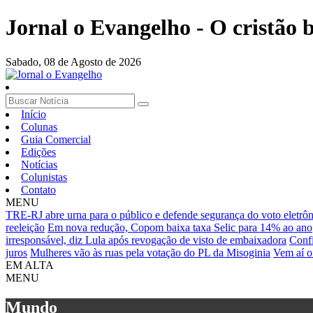
Jornal o Evangelho - O cristão
Sabado,
08 de Agosto de 2026
Início
Colunas
Guia Comercial
Edições
Notícias
Colunistas
Contato
MENU
TRE-RJ abre urna para o público e defende segurança do voto eletrô
reeleição
Em nova redução, Copom baixa taxa Selic para 14% ao ano
irresponsável, diz Lula após revogação de visto de embaixadora
Confi
juros
Mulheres vão às ruas pela votação do PL da Misoginia
Vem aí o
EM ALTA
MENU
Mundo