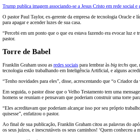
Trump publica imagem associando-se a Jesus Cristo em rede social e 
O pastor Paul Taylor, ex-gerente da empresa de tecnologia Oracle e lí
para apagar e acender luzes de sua casa.
“Percebi em um ponto que o que eu estava fazendo era evocar luz e tr
pastor.
Torre de Babel
Franklin Graham usou as
redes sociais
para lembrar às
big techs
que, 
tecnologia estão trabalhando em Inteligência Artificial, e alguns acre
“Tenho novidades para eles”, disse, acrescentando que “o Criador da
Em seguida, o pastor disse que o Velho Testamento tem uma mensage
homens se reuniam e pensavam que poderiam construir uma torre par
“Eles acreditavam que poderiam alcançar isso por seu próprio trabalh
quisesse”, enfatizou o pastor.
Ao final de sua publicação, Franklin Graham citou as palavras do ap
os seus juízos, e inescrutáveis os seus caminhos! ‘Quem conheceu a 