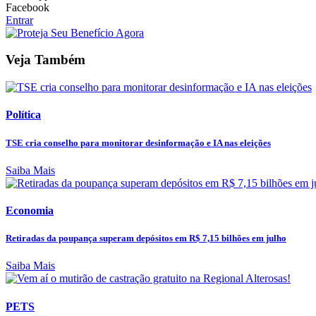
Facebook
Entrar
Veja Também
Política
TSE cria conselho para monitorar desinformação e IA nas eleições
Saiba Mais
Economia
Retiradas da poupança superam depósitos em R$ 7,15 bilhões em julho
Saiba Mais
PETS