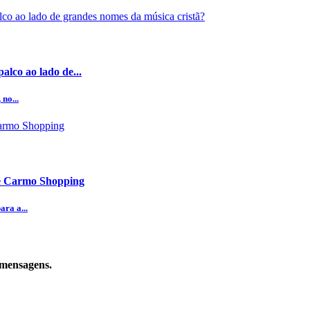
alco ao lado de...
no...
te Carmo Shopping
ra a...
 mensagens.