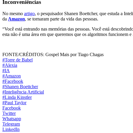
Inconveniências
No mesmo
artigo
, o pesquisador Shanen Boettcher, que estuda a Intel
da
Amazon
, se tornaram parte da vida das pessoas.
“Você está entrando nas memórias das pessoas. Você está descobrind
esta não é uma área em que queremos que os algoritmos funcionem e a
FONTE/CRÉDITOS:
Gospel Mais por Tiago Chagas
#Torre de Babel
#Alexia
#IA
#Amazon
#Facebook
#Shanen Boettcher
#Inteligência Artificial
#Linda Kinstler
#Paul Taylor
Facebook
Twitter
Whatsapp
Telegram
LinkedIn