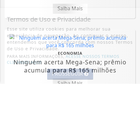
Saiba Mais
Termos de Uso e Privacidade
Esse site utiliza cookies para melhorar sua
experiência de navegação. Ao continuar o acesso,
entendemos que você concorda com nossos Termos
de Uso e Privacidade.
ECONOMIA
PARA MAIS INFORMAÇÕES,
ACESSE NOSSOS TERMOS
Ninguém acerta Mega-Sena; prêmio
CLICANDO AQUI
acumula para R$ 165 milhões
PROSSEGUIR
Saiba Mais
MAIS POSTAGENS