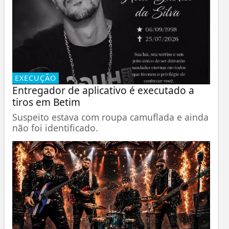
EXECUÇÃO
Entregador de aplicativo é executado a
tiros em Betim
Suspeito estava com roupa camuflada e ainda
não foi identificado.