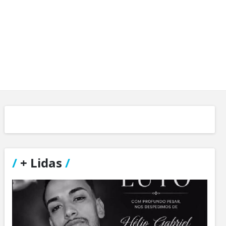
/
+ Lidas
/