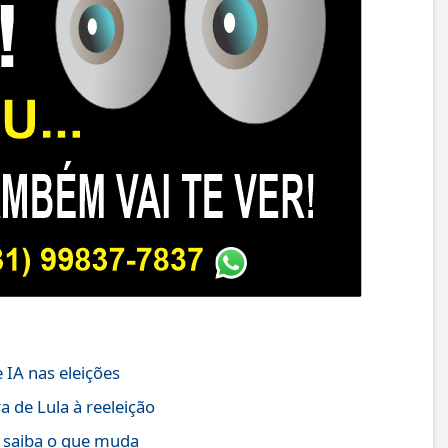
 IA nas eleições
 de Lula à reeleição
; saiba o que muda