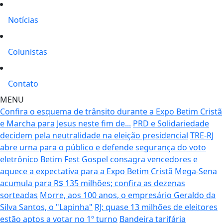
Notícias
Colunistas
Contato
MENU
Confira o esquema de trânsito durante a Expo Betim Cristã
e Marcha para Jesus neste fim de...
PRD e Solidariedade
decidem pela neutralidade na eleição presidencial
TRE-RJ
abre urna para o público e defende segurança do voto
eletrônico
Betim Fest Gospel consagra vencedores e
aquece a expectativa para a Expo Betim Cristã
Mega-Sena
acumula para R$ 135 milhões; confira as dezenas
sorteadas
Morre, aos 100 anos, o empresário Geraldo da
Silva Santos, o "Lapinha"
RJ: quase 13 milhões de eleitores
estão aptos a votar no 1º turno
Bandeira tarifária