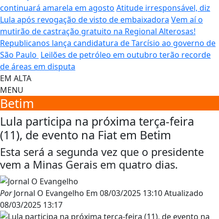
continuará amarela em agosto
Atitude irresponsável, diz
Lula após revogação de visto de embaixadora
Vem aí o
mutirão de castração gratuito na Regional Alterosas!
Republicanos lança candidatura de Tarcísio ao governo de
São Paulo
Leilões de petróleo em outubro terão recorde
de áreas em disputa
EM ALTA
MENU
Betim
Lula participa na próxima terça-feira
(11), de evento na Fiat em Betim
Esta será a segunda vez que o presidente
vem a Minas Gerais em quatro dias.
Por
Jornal O Evangelho
Em
08/03/2025 13:10
Atualizado
08/03/2025 13:17