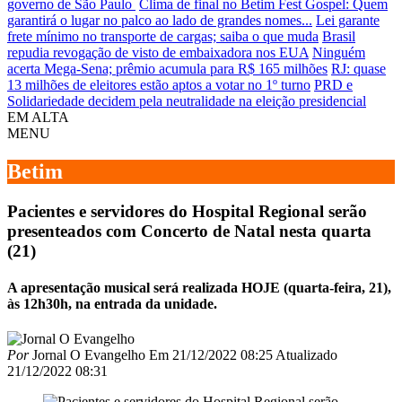
governo de São Paulo
Clima de final no Betim Fest Gospel: Quem
garantirá o lugar no palco ao lado de grandes nomes...
Lei garante
frete mínimo no transporte de cargas; saiba o que muda
Brasil
repudia revogação de visto de embaixadora nos EUA
Ninguém
acerta Mega-Sena; prêmio acumula para R$ 165 milhões
RJ: quase
13 milhões de eleitores estão aptos a votar no 1º turno
PRD e
Solidariedade decidem pela neutralidade na eleição presidencial
EM ALTA
MENU
Betim
Pacientes e servidores do Hospital Regional serão
presenteados com Concerto de Natal nesta quarta
(21)
A apresentação musical será realizada HOJE (quarta-feira, 21),
às 12h30h, na entrada da unidade.
Por
Jornal O Evangelho
Em
21/12/2022 08:25
Atualizado
21/12/2022 08:31