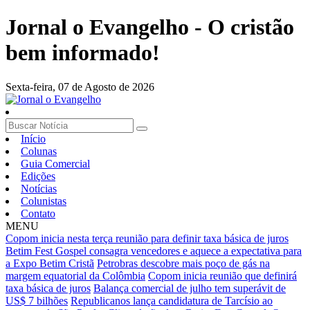
Jornal o Evangelho - O cristão
bem informado!
Sexta-feira,
07 de Agosto de 2026
Início
Colunas
Guia Comercial
Edições
Notícias
Colunistas
Contato
MENU
Copom inicia nesta terça reunião para definir taxa básica de juros
Betim Fest Gospel consagra vencedores e aquece a expectativa para
a Expo Betim Cristã
Petrobras descobre mais poço de gás na
margem equatorial da Colômbia
Copom inicia reunião que definirá
taxa básica de juros
Balança comercial de julho tem superávit de
US$ 7 bilhões
Republicanos lança candidatura de Tarcísio ao