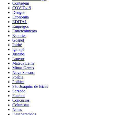
Contagem
COVID-19
Dengue
Economia
EDITAL
Empregos
Entretenimento
Esportes
Gospel
Ibirité
Igarapé
Juatuba
Louvor
Mateus Leme
Minas Gerais
Nova Serrana
Polícia
Política
São Joaquim de Bicas
Sarzedo
Futebol
Concursos
Colunistas
Notas
Desaparecidos