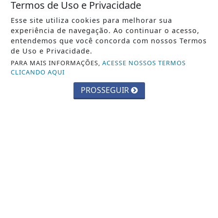
Termos de Uso e Privacidade
ECONOMIA
Esse site utiliza cookies para melhorar sua
experiência de navegação. Ao continuar o acesso,
Leilões de petróleo em outubro terão
entendemos que você concorda com nossos Termos
recorde de áreas em disputa
de Uso e Privacidade.
PARA MAIS INFORMAÇÕES,
ACESSE NOSSOS TERMOS
Saiba Mais
CLICANDO AQUI
PROSSEGUIR
ECONOMIA
Entenda o que muda com a nova Lei
do Frete
Saiba Mais