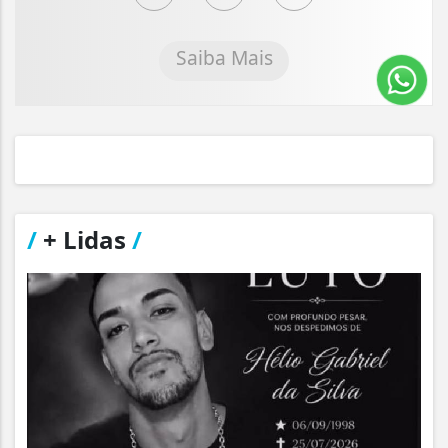
Saiba Mais
/
+ Lidas
/