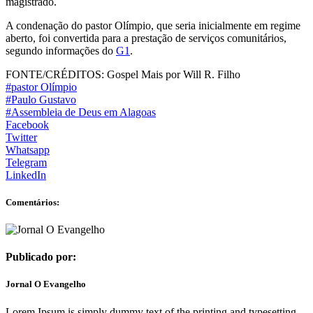
magistrado.
A condenação do pastor Olímpio, que seria inicialmente em regime
aberto, foi convertida para a prestação de serviços comunitários,
segundo informações do
G1
.
FONTE/CRÉDITOS:
Gospel Mais por Will R. Filho
#pastor Olímpio
#Paulo Gustavo
#Assembleia de Deus em Alagoas
Facebook
Twitter
Whatsapp
Telegram
LinkedIn
Comentários:
Publicado por:
Jornal O Evangelho
Lorem Ipsum is simply dummy text of the printing and typesetting