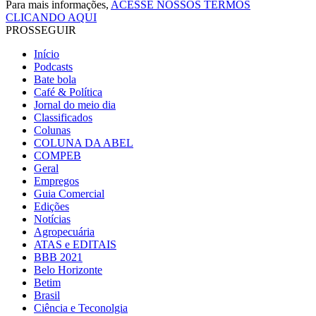
Para mais informações,
ACESSE NOSSOS TERMOS
CLICANDO AQUI
PROSSEGUIR
Início
Podcasts
Bate bola
Café & Política
Jornal do meio dia
Classificados
Colunas
COLUNA DA ABEL
COMPEB
Geral
Empregos
Guia Comercial
Edições
Notícias
Agropecuária
ATAS e EDITAIS
BBB 2021
Belo Horizonte
Betim
Brasil
Ciência e Teconolgia