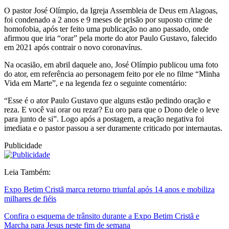
O pastor José Olímpio, da Igreja Assembleia de Deus em Alagoas,
foi condenado a 2 anos e 9 meses de prisão por suposto crime de
homofobia, após ter feito uma publicação no ano passado, onde
afirmou que iria “orar” pela morte do ator Paulo Gustavo, falecido
em 2021 após contrair o novo coronavírus.
Na ocasião, em abril daquele ano, José Olímpio publicou uma foto
do ator, em referência ao personagem feito por ele no filme “Minha
Vida em Marte”, e na legenda fez o seguinte comentário:
“Esse é o ator Paulo Gustavo que alguns estão pedindo oração e
reza. E você vai orar ou rezar? Eu oro para que o Dono dele o leve
para junto de si”. Logo após a postagem, a reação negativa foi
imediata e o pastor passou a ser duramente criticado por internautas.
Publicidade
Leia Também:
Expo Betim Cristã marca retorno triunfal após 14 anos e mobiliza
milhares de fiéis
Confira o esquema de trânsito durante a Expo Betim Cristã e
Marcha para Jesus neste fim de semana