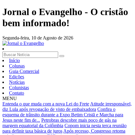
Jornal o Evangelho - O cristão
bem informado!
Segunda-feira,
10 de Agosto de 2026
Início
Colunas
Guia Comercial
Edições
Notícias
Colunistas
Contato
MENU
Entenda o que muda com a nova Lei do Frete
Atitude irresponsável,
diz Lula após revogação de visto de embaixadora
Confira o
esquema de trânsito durante a Expo Betim Cristã e Marcha para
Jesus neste fim de...
Petrobras descobre mais poço de gás na
margem equatorial da Colômbia
Copom inicia nesta terça reunião
para definir taxa básica de juros
Após recesso, Congresso retoma