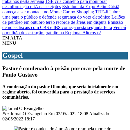
trabalhos nesta semana
TSE cria conselho para monitorar
desinformação e IA nas eleições
Estrutura da Expo Betim Cristã
começa a ser montada no Monte Carmo Shopping
TRE-RJ abre
urna para o público e defende segurança do voto eletrônico
Leilões
de petróleo em outubro terão recorde de áreas em disputa
Emissão
de notas fiscais com CBS e IBS começa nesta segunda-feira
Vem aí
o mutirão de castração gratuito na Regional Alterosas!
EM ALTA
MENU
Gospel
Pastor é condenado à prisão por orar pela morte de
Paulo Gustavo
A condenação do pastor Olímpio, que seria inicialmente em
regime aberto, foi convertida para a prestação de serviços
comunitários.
Por
Jornal O Evangelho
Em
02/05/2022 18:08
Atualizado
02/05/2022 18:17