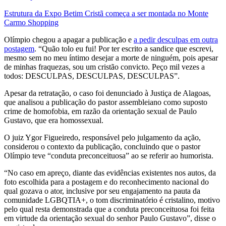
Estrutura da Expo Betim Cristã começa a ser montada no Monte
Carmo Shopping
Olímpio chegou a apagar a publicação e
a pedir desculpas em outra
postagem
. “Quão tolo eu fui! Por ter escrito a sandice que escrevi,
mesmo sem no meu íntimo desejar a morte de ninguém, pois apesar
de minhas fraquezas, sou um cristão convicto. Peço mil vezes a
todos: DESCULPAS, DESCULPAS, DESCULPAS”.
Apesar da retratação, o caso foi denunciado à Justiça de Alagoas,
que analisou a publicação do pastor assembleiano como suposto
crime de homofobia, em razão da orientação sexual de Paulo
Gustavo, que era homossexual.
O juiz Ygor Figueiredo, responsável pelo julgamento da ação,
considerou o contexto da publicação, concluindo que o pastor
Olímpio teve “conduta preconceituosa” ao se referir ao humorista.
“No caso em apreço, diante das evidências existentes nos autos, da
foto escolhida para a postagem e do reconhecimento nacional do
qual gozava o ator, inclusive por seu engajamento na pauta da
comunidade LGBQTIA+, o tom discriminatório é cristalino, motivo
pelo qual resta demonstrada que a conduta preconceituosa foi feita
em virtude da orientação sexual do senhor Paulo Gustavo”, disse o