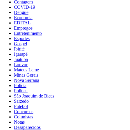
Contagem
COVID-19
Dengue
Economia
EDITAL
Empregos
Entretenimento
Esportes
Gospel
Ibirité
Igarapé
Juatuba
Louvor
Mateus Leme
Minas Gerais
Nova Serrana
Polícia
Política
São Joaquim de Bicas
Sarzedo
Futebol
Concursos
Colunistas
Notas
Desaparecidos